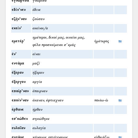
εγνώρτσα
γνώρισα
εδίν’νεν
έδινε
εζήν’ναν
ζούσαν
εκείν’
εκείνοι/α
ημέτεροι, δικοί μας, οικείοι μας,
εμετέρ’
ἡμέτερος
φίλα προσκείμενοι σ' εμάς
έν’
είναι
εντάμα
μαζί
έξεραν
ήξεραν
έξεργον
αργία
επαίρ’ναν
έπαιρναν
εποίν’ναν
έκαναν, έφτιαχναν
ποιέω-ῶ
έρθανε
ήρθαν
εσ’κώθεν
σηκώθηκε
ευλοΐαν
ευλογία
ευτάμε
κάνουμε, φτιάχνουμε
εὐθειάζω