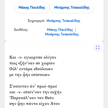
Μάκης Παυλίδης
Μπάμπης Τσακαλίδης
Στιχουργοί:
Μπάμπης Τσακαλίδης
Συνθέτες:
Μάκης Παυλίδης
|
Μπάμπης Τσακαλίδης
Και -ν- εγνώρτσα ολίγον
πώς εζήν’ναν σο χωρίον
Ούλ’ εντάμα εδούλευαν
με την ψ̌ην επίστευαν
Σ’κούνταν άν’ πρωί-πρωί
και -ν- εποίν’ναν την ευχ̌ήν
’Παρακάλ’ναν τον Θεόν
σην ψ̌ην πάντα είχαν Ατον