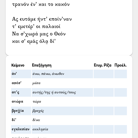
τρανόν έν’ και το κακόν
Ας ευτάμε ήντ’ εποίν’ναν
τ’ εμετέρ’ οι παλαιοί
Να σ’χωρά μας ο Θεόν
και σ’ εμάς όλα̤ δί’
Κείμενο
Επεξήγηση
Ετυμ. Ρίζα
Προέλ.
άν’
άνω, πάνω, άνωθεν
απέσ’
μέσα
ατ’ς
αυτής/της ή αυτούς/τους
ατώρα
τώρα
βρεχ̌ία
βροχές
δί’
δίνει
εγκλεσίαν
εκκλησία