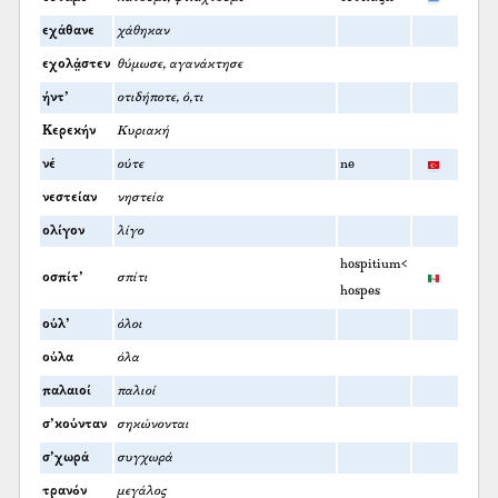
εχάθανε
χάθηκαν
εχολά̤στεν
θύμωσε, αγανάκτησε
ήντ’
οτιδήποτε, ό,τι
Κερεκήν
Κυριακή
νέ
ούτε
ne
νεστείαν
νηστεία
ολίγον
λίγο
hospitium<
οσπίτ’
σπίτι
hospes
ούλ’
όλοι
ούλα
όλα
παλαιοί
παλιοί
σ’κούνταν
σηκώνονται
σ’χωρά
συγχωρά
τρανόν
μεγάλος