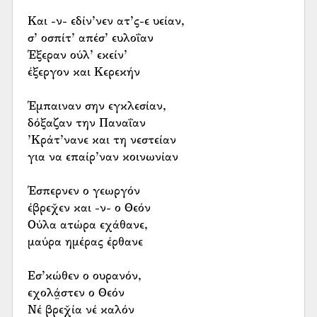
Και -ν- εδίν’νεν ατ’ς-ε υείαν,
σ’ οσπίτ’ απέσ’ ευλοΐαν
Έξεραν ούλ’ εκείν’
έξεργον και Κερεκήν
Έμπαιναν σην εγκλεσίαν,
δόξαζαν την Παναΐαν
’Κράτ’νανε και τη νεστείαν
για να επαίρ’ναν κοινωνίαν
Έσπερνεν ο γεωργόν
έβρεχ̌εν και -ν- ο Θεόν
Ούλα ατώρα εχάθανε,
μαύρα ημέρας έρθανε
Εσ’κώθεν ο ουρανόν,
εχολά̤στεν ο Θεόν
Νέ βρεχ̌ία νέ καλόν