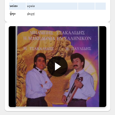
υείαν
υγεία
ψ̌ην
ψυχή