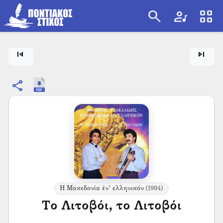
search
artist
view_cozy
search
skip_previous
skip_next
share
Η Μακεδονία έν’ ελληνικόν
(1994)
Το Λιτοβόι, το Λιτοβόι