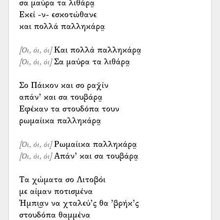
σα μαύρα τα λιθάρα̤
Εκεί -ν- εσκοτώθανε
και πολλά παλληκάρα̤
[Όι, όι, όι]
Σα μαύρα τα λιθάρα̤
[Όι, όι, όι]
Σο Πάικον και σο ραχ̌ίν
απάν’ και σα τουβάρα̤
Εφέκαν τα στουδόπα τουν
ρωμαίικα παλληκάρα̤
[Όι, όι, όι]
Απάν’ και σα τουβάρα̤
[Όι, όι, όι]
Τα χώματα σο Λιτοβόι
με αίμαν ποτισμένα
Ήμπι͜αν να χταλεύ’ς θα ’βρήκ’ς
στουδόπα θαμμένα