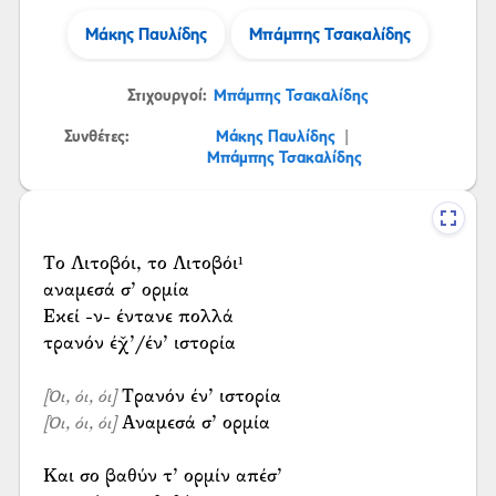
Μάκης Παυλίδης
Μπάμπης Τσακαλίδης
Στιχουργοί:
Μπάμπης Τσακαλίδης
Συνθέτες:
Μάκης Παυλίδης
|
Μπάμπης Τσακαλίδης
Το Λιτοβόι, το Λιτοβόι¹
αναμεσά σ’ ορμία
Εκεί -ν- έντανε πολλά
τρανόν έχ̌’/έν’ ιστορία
[Όι, όι, όι]
Αναμεσά σ’ ορμία
[Όι, όι, όι]
Και σο βαθύν τ’ ορμίν απέσ’