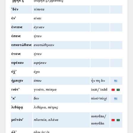
’βρήκ’ς
(ευρήκ’ς) βρίσκεις
’δέν
τίποτα
έν’
είναι
έντανε
έγιναν
έσανε
ήταν
εσκοτώθανε
σκοτώθηκαν
έτονε
ήταν
εφέκαν
αφήσαν
έχ̌’
έχει
ήμπι͜αν
όπου
ἦν πη ἂν
ινάτ’
γινάτι, πείσμα
inat/ʿinād
’κ’
δεν
οὐκί<οὐχί
λιθάρα̤
λιθάρια, πέτρες
meydan/
μεϊτάν’
πλατεία, αλάνα
meydān
όλ’
όλοι/ες/α