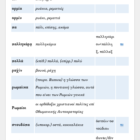
ορμία
ρυάκια, ρεματιές
ορμίν
ρυάκι, ρεματιά
πα
πάλι, επίσης, ακόμα
παλληκάρι
παλληκάρα̤
παλληκάρια
ον<πάλλη
ξ, πάλλαξ
πολλά
(επίθ.) πολλά, (επίρρ.) πολύ
ραχ̌ίν
βουνό, ράχη
(τουρκ. Rumca) η γλώσσα των
ρωμαίικα
Ρωμιών, η ποντιακή γλώσσα, αυτά
που είναι των Ρωμιών γενικά
οι ορθόδοξοι χριστιανοί πολίτες επί
Ρωμαίοι
Οθωμανικής Αυτοκρατορίας
ὀστοῦν~οσ
στουδόπα
(υποκορ.) οστά, κοκκαλάκια
τούδιον
duvar/dīv