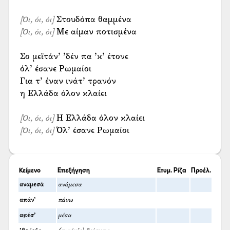
[Όι, όι, όι]
Με αίμαν ποτισμένα
[Όι, όι, όι]
Σο μεϊτάν’ ’δέν πα ’κ’ έτονε
όλ’ έσανε Ρωμαίοι
Για τ’ έναν ινάτ’ τρανόν
η Ελλάδα όλον κλαίει
[Όι, όι, όι]
Όλ’ έσανε Ρωμαίοι
[Όι, όι, όι]
Κείμενο
Επεξήγηση
Ετυμ. Ρίζα
Προέλ.
αναμεσά
ανάμεσα
απάν’
πάνω
απέσ’
μέσα