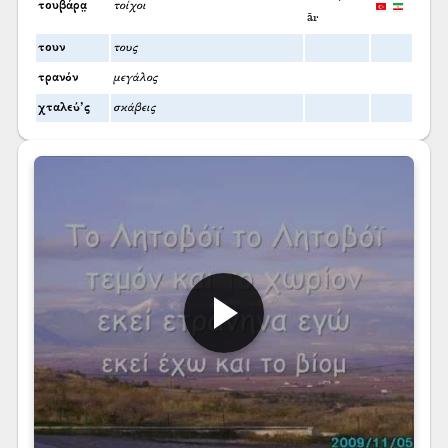
τουβάρα̤
τοίχοι
ār
τουν
τους
τρανόν
μεγάλος
χταλεύ’ς
σκάβεις