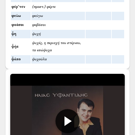
φέρ’τεν
(προστ.) φέρτε
φεύω
φεύγω
φοάσαι
φοβάσαι
ψ̌η
ψυχή
ψυχές, η περιοχή του στέρνου,
ψ̌ήα
τα εσώψυχα
ψ̌όπο
ψυχούλα