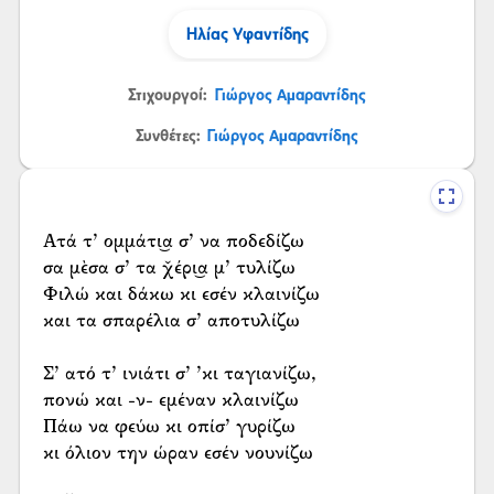
Ηλίας Υφαντίδης
Στιχουργοί:
Γιώργος Αμαραντίδης
Συνθέτες:
Γιώργος Αμαραντίδης
Ατά τ’ ομμάτι͜α σ’ να ποδεδίζω
σα μὲσα σ’ τα χ̌έρι͜α μ’ τυλίζω
Φιλώ και δάκω κι εσέν κλαινίζω
και τα σπαρέλια σ’ αποτυλίζω
Σ’ ατό τ’ ινιάτι σ’ ’κι ταγιανίζω,
πονώ και -ν- εμέναν κλαινίζω
Πάω να φεύω κι οπίσ’ γυρίζω
κι όλιον την ώραν εσέν νουνίζω