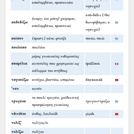
απολαμβάνει, προσκυνάει
νησυχώ)
από+δέδιν (<δεί
(ενεργ. και μέση) χαίρομαι,
ποδεδίζω
δω=φοβάμαι, α
απολαμβάνω, προσκυνώ
νησυχώ)
ποίσον
(προστ.) κάνε, φτιάξε
ποιέω, ποιῶ
πουλόπο
πουλάκι
μέρος γυναικείας ενδυμασίας
σπαρέλια
αυτοτελές που χρησιμεύει ως
spalliera
κάλυμμα του στήθους
ταγιανίζω
αντέχω, βαστάω, υπομένω
dayanmak
’τον
αυτόν
το πουλί τρυγόνι, χαϊδευτική
τρυγόνα
τρυγών<τρύζω
προσφώνηση γυναίκας
τσ̌ιτσ̌έκι
άνθος, λουλούδι
çiçek
τυλίζ’
τυλίγω/ει
τυλίζω
τυλίγω