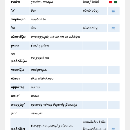
ινιάτι
γινάτι, πείσμα
inat/ʿinād
’κ’
δεν
οὐκί<οὐχί
καρδόπο
καρδούλα
’κι
δεν
οὐκί<οὐχί
κλαινίζω
στενοχωρώ, κάνω κπ να κλάψει
μὲσα
(τα) η μέση
να
να χαρώ κπ
ποδεδίζω
νουνίζω
σκέφτομαι
όλιον
όλο, ολόκληρο
ομμάτι͜α
μάτια
οπίσ’
πίσω
παρχάρ’
ορεινός τόπος θερινής βοσκής
πίν’
πίνω/ει
από+δέδιν (<δεί
(ενεργ. και μέση) χαίρεται,
ποδεδί͜ει
δω=φοβάμαι, α