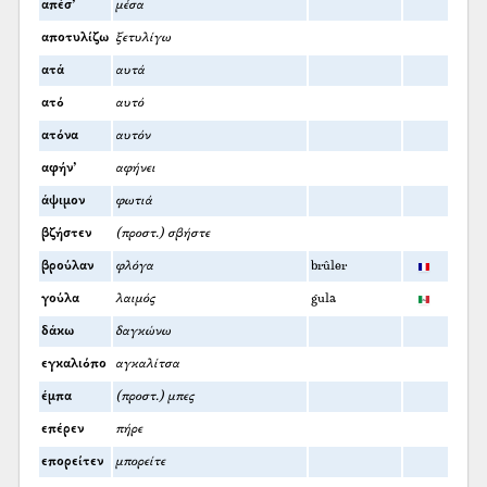
απέσ’
μέσα
αποτυλίζω
ξετυλίγω
ατά
αυτά
ατό
αυτό
ατόνα
αυτόν
αφήν’
αφήνει
άψιμον
φωτιά
βζήστεν
(προστ.) σβήστε
βρούλαν
φλόγα
brûler
γούλα
λαιμός
gula
δάκω
δαγκώνω
εγκαλιόπο
αγκαλίτσα
έμπα
(προστ.) μπες
επέρεν
πήρε
επορείτεν
μπορείτε