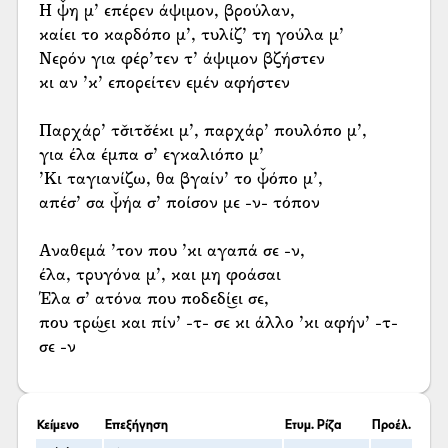
Η ψ̌η μ’ επέρεν άψιμον, βρούλαν,
καίει το καρδόπο μ’, τυλίζ’ τη γούλα μ’
Νερόν για φέρ’τεν τ’ άψιμον βζήστεν
κι αν ’κ’ επορείτεν εμέν αφήστεν
Παρχάρ’ τσ̌ιτσ̌έκι μ’, παρχάρ’ πουλόπο μ’,
για έλα έμπα σ’ εγκαλιόπο μ’
’Κι ταγιανίζω, θα βγαίν’ το ψ̌όπο μ’,
απέσ’ σα ψ̌ήα σ’ ποίσον με -ν- τόπον
Αναθεμά ’τον που ’κι αγαπά σε -ν,
έλα, τρυγόνα μ’, και μη φοάσαι
Έλα σ’ ατόνα που ποδεδί͜ει σε,
που τρώ͜ει και πίν’ -τ- σε κι άλλο ’κι αφήν’ -τ-
σε -ν
Κείμενο
Επεξήγηση
Ετυμ. Ρίζα
Προέλ.