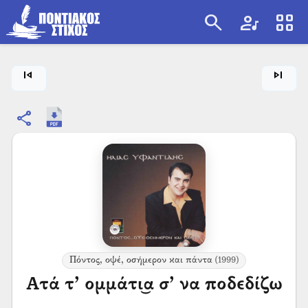
search
artist
view_cozy
search
skip_previous
skip_next
share
Πόντος, οψέ, οσήμερον και πάντα
(1999)
Ατά τ’ ομμάτι͜α σ’ να ποδεδίζω