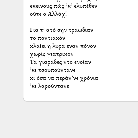
εκείνους πώς ’κ’ ελυπέθεν
ούτε ο Αλλάχ!
Για τ’ ατό σην τραωδίαν
το ποντιακόν
κλαίει η λύρα έναν πόνον
χωρίς γιατρικόν
Τα γιαράδες ντο ενοίαν
’κι τσουπούντανε
κι όσα να περάν’νε χρόνια
’κι λαρούντανε