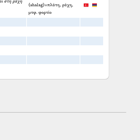
αι στη ράχη
(shalag)=πλάτη, ράχη,
μτφ. φορτίο