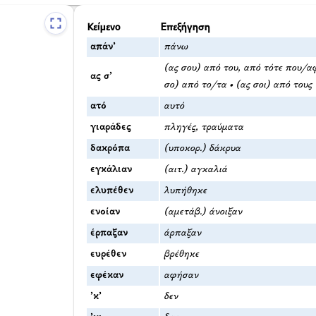
Κείμενο
Επεξήγηση
απάν’
πάνω
(ας σου) από του, από τότε που/αφ
ας σ’
σο) από το/τα • (ας σοι) από τους
ατό
αυτό
γιαράδες
πληγές, τραύματα
δακρόπα
(υποκορ.) δάκρυα
εγκάλιαν
(αιτ.) αγκαλιά
ελυπέθεν
λυπήθηκε
ενοίαν
(αμετάβ.) άνοιξαν
έρπαξαν
άρπαξαν
ευρέθεν
βρέθηκε
εφέκαν
αφήσαν
’κ’
δεν