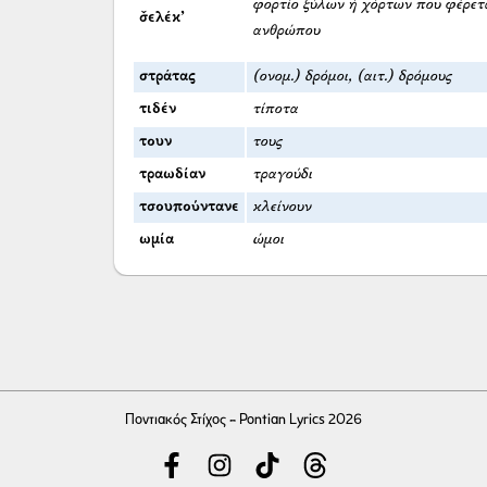
φορτίο ξύλων ή χόρτων που φέρετ
σ̌ελέκ’
ανθρώπου
στράτας
(ονομ.) δρόμοι, (αιτ.) δρόμους
τιδέν
τίποτα
τουν
τους
τραωδίαν
τραγούδι
τσουπούντανε
κλείνουν
ωμία
ώμοι
Ποντιακός Στίχος - Pontian Lyrics 2026