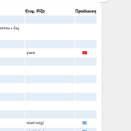
Ετυμ. Ρίζα
Προέλευση
ότου • (ας
yara
οὐκί<οὐχί