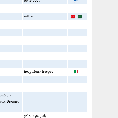
οὐκί<οὐχί
millet
hospitium<hospes
μιών, η
 των Ρωμιών
şelek<շալակ