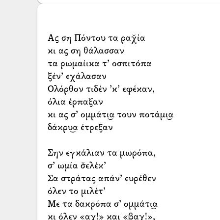
Ας ση Πόντου τα ραχ̌ία
κι ας ση θάλασσαν
τα ρωμαίικα τ’ οσπιτόπα
ξέν’ εχάλασαν
Ολόρθον τιδέν ’κ’ εφέκαν,
όλια έρπαξαν
κι ας σ’ ομμάτι͜α τουν ποτάμι͜α
δάκρυ͜α έτρεξαν
Σην εγκάλιαν τα μωρόπα,
σ’ ωμία σ̌ελέκ’
Σα στράτας απάν’ ευρέθεν
όλεν το μιλέτ’
Με τα δακρόπα σ’ ομμάτι͜α
κι όλεν «αχ!» και «βαχ!»,