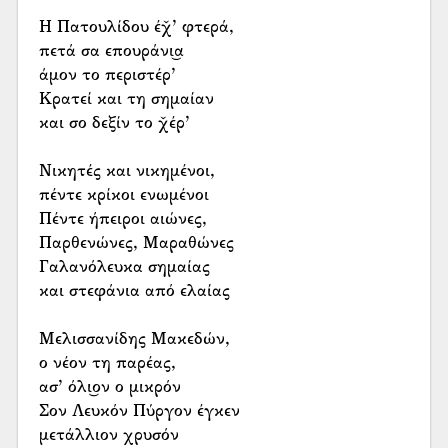
Η Πατουλίδου έχ̌’ φτερά,
πετά σα επουράνι͜α
άμον το περιστέρ’
Κρατεί και τη σημαίαν
και σο δεξίν το χ̌έρ’
Νικητές και νικημένοι,
πέντε κρίκοι ενωμένοι
Πέντε ήπειροι αιώνες,
Παρθενώνες, Μαραθώνες
Γαλανόλευκα σημαίας
και στεφάνια από ελαίας
Μελισσανίδης Μακεδών,
ο νέον τη παρέας,
ασ’ όλι͜ον ο μικρόν
Σον Λευκόν Πύργον έγκεν
μετάλλιον χρυσόν