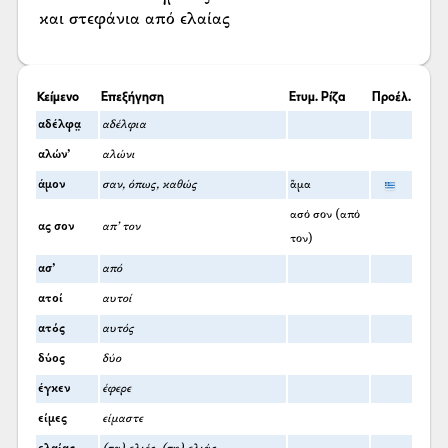
και στεφάνια από ελαίας
Κείμενο
Επεξήγηση
Ετυμ. Ρίζα
Προέλ.
αδέλφα̤
αδέλφια
αλών’
αλώνι
άμον
σαν, όπως, καθώς
ἅμα
ασό σον (από
ας σον
απ’ τον
τον)
ασ’
από
ατοί
αυτοί
ατός
αυτός
δύος
δύο
έγκεν
έφερε
είμες
είμαστε