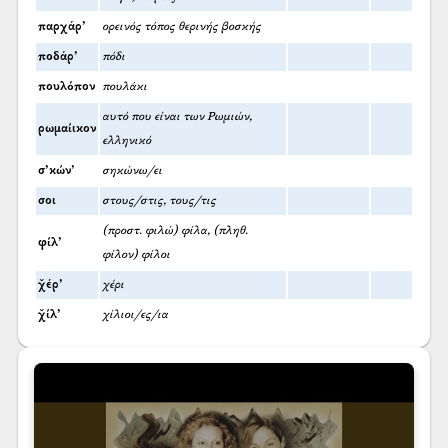
παρχάρ’
ορεινός τόπος θερινής βοσκής
ποδάρ’
πόδι
πουλόπον
πουλάκι
αυτό που είναι των Ρωμιών,
ρωμαίικον
ελληνικό
σ’κών’
σηκώνω/ει
σοι
στους/στις, τους/τις
(προστ. φιλώ) φίλα, (πληθ.
φίλ’
φίλον) φίλοι
χ̌έρ’
χέρι
χ̌ίλ’
χίλιοι/ες/ια