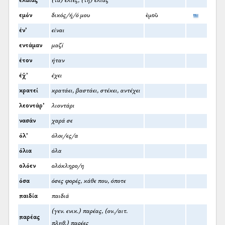
ελαίας
(τα) ελιές, (τη) ελιάς
εμόν
δικός/ή/ό μου
ἐμοῦ
έν’
είναι
εντάμαν
μαζί
έτον
ήταν
έχ̌’
έχει
κρατεί
κρατάει, βαστάει, στέκει, αντέχει
λεοντάρ’
λιοντάρι
νασάν
χαρά σε
όλ’
όλοι/ες/α
όλια
όλα
ολόεν
ολόκληρο/η
όσα
όσες φορές, κάθε που, όποτε
παιδία
παιδιά
(γεν. ενικ.) παρέας, (ον./αιτ.
παρέας
πληθ.) παρέες