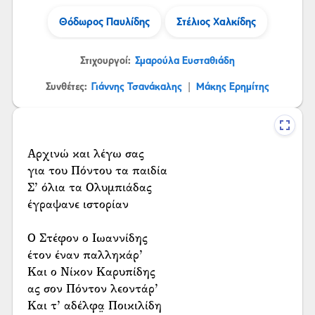
Θόδωρος Παυλίδης
Στέλιος Χαλκίδης
Στιχουργοί:
Σμαρούλα Ευσταθιάδη
Συνθέτες:
Γιάννης Τσανάκαλης
Μάκης Ερημίτης
|
Αρχινώ και λέγω σας
για του Πόντου τα παιδία
Σ’ όλια τα Ολυμπιάδας
έγραψανε ιστορίαν
Ο Στέφον ο Ιωαννίδης
έτον έναν παλληκάρ’
Και ο Νίκον Καρυπίδης
ας σον Πόντον λεοντάρ’
Και τ’ αδέλφα̤ Ποικιλίδη