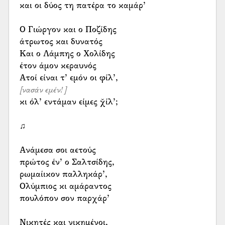
και οι δύος τη πατέρα το καμάρ’
Ο Γιώργον και ο Ποζίδης
άτρωτος και δυνατός
Και ο Λάμπης ο Χολίδης
έτον άμον κεραυνός
[νασάν εμέν! ]
κι όλ’ εντάμαν είμες χ̌ίλ’;
♫
Ανάμεσα σοι αετούς
πρώτος έν’ ο Σαλτσίδης,
ρωμαίικον παλληκάρ’,
Ολύμπιος κι αμάραντος
πουλόπον σον παρχάρ’
Νικητές και νικημένοι,