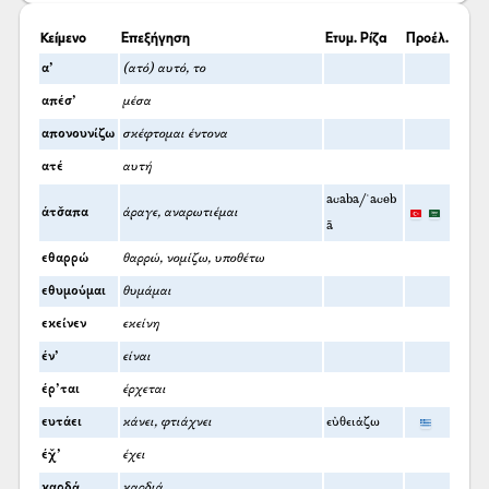
Κείμενο
Επεξήγηση
Ετυμ. Ρίζα
Προέλ.
α’
(ατό) αυτό, το
απέσ’
μέσα
απονουνίζω
σκέφτομαι έντονα
ατέ
αυτή
acaba/ʿaceb
άτσ̌απα
άραγε, αναρωτιέμαι
ā
εθαρρώ
θαρρώ, νομίζω, υποθέτω
εθυμούμαι
θυμάμαι
εκείνεν
εκείνη
έν’
είναι
έρ’ται
έρχεται
ευτάει
κάνει, φτιάχνει
εὐθειάζω
έχ̌’
έχει
καρδά̤
καρδιά