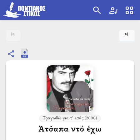
search
artist
view_cozy
search
skip_previous
skip_next
share
Τραγωδώ για τ’ εσάς
(2000)
Άτσ̌απα ντό έχω