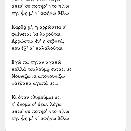
απέσ’ σο ποτήρ’ ντο πίνω
την ψ̌η μ’ ν’ αφήνω θέλω
Καρδά̤ μ’, η αρρώστια σ’
φαίνεται ’κι λαρούται
Αρρώστια έν’ η σεβντά,
που έχ̌’ α’ παλαλούται
Εγώ πα τηνάν αγαπώ
πολλά τσ̌αλούμα̤ ευτάει με
Νουνίζω κι απονουνίζω
«άτσ̌απα αγαπά με;»
Κι όταν εθυμούμαι σε,
τ’ όνομα σ’ όταν λέγω
απέσ’ σο ποτήρ’ ντο πίνω
την ψ̌η μ’ ν’ αφήνω θέλω