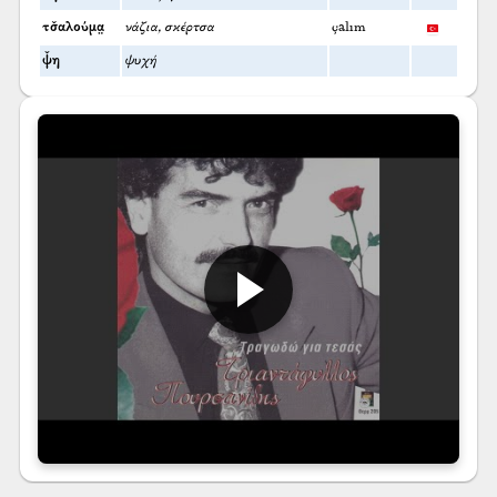
τσ̌αλούμα̤
νάζια, σκέρτσα
çalım
ψ̌η
ψυχή