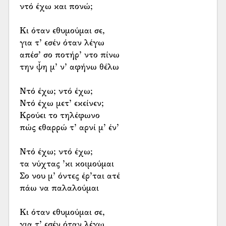
ντό έχω και πονώ;
Κι όταν εθυμούμαι σε,
για τ’ εσέν όταν λέγω
απέσ’ σο ποτήρ’ ντο πίνω
την ψ̌η μ’ ν’ αφήνω θέλω
Ντό έχω; ντό έχω;
Ντό έχω μετ’ εκείνεν;
Κρούει το τηλέφωνο
πώς εθαρρώ τ’ αρνί μ’ έν’
Ντό έχω; ντό έχω;
τα νύχτας ’κι κοιμούμαι
Σο νου μ’ όντες έρ’ται ατέ
πάω να παλαλούμαι
Κι όταν εθυμούμαι σε,
για τ’ εσέν όταν λέγω