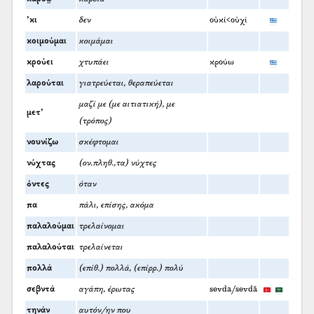
’κι
δεν
οὐκί<οὐχί
κοιμούμαι
κοιμάμαι
κρούει
χτυπάει
κρούω
λαρούται
γιατρεύεται, θεραπεύεται
μαζί με (με αιτιατική), με
μετ’
(τρόπος)
νουνίζω
σκέφτομαι
νύχτας
(ον.πληθ.,τα) νύχτες
όντες
όταν
πα
πάλι, επίσης, ακόμα
παλαλούμαι
τρελαίνομαι
παλαλούται
τρελαίνεται
πολλά
(επίθ.) πολλά, (επίρρ.) πολύ
σεβντά
αγάπη, έρωτας
sevda/sevdā
τηνάν
αυτόν/ην που