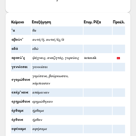
Κείμενο
Επεξήγηση
Ετυμ. Ρίζα
Προέλ.
’α
θα
αβούτ’
αυτό/ή, αυτοί/ές/ά
αδά
εδώ
αραεύ’ς
ψάχνεις, αναζητάς, γυρεύεις
aramak
γεννίεσαι
γεννιέσαι
γεμίσανε, βούρκωσαν,
εγομώθανε
κόμπιασαν
επέμ’νανε
απόμειναν
ερημώθανε
ερημώθηκαν
έρθαμε
ήρθαμε
έρθανε
ήρθαν
εφέκαμε
αφήσαμε