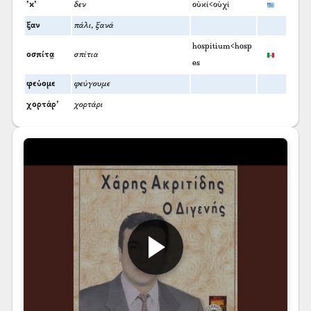
’κ’
δεν
οὐκί<οὐχί
ξαν
πάλι, ξανά
hospitium<hosp
οσπίτα̤
σπίτια
es
φεύομε
φεύγουμε
χορτάρ’
χορτάρι