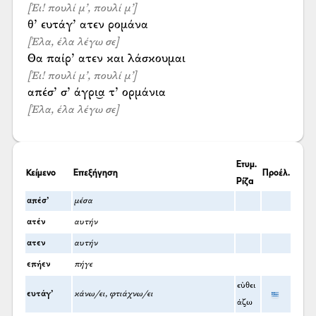
[Έι! πουλί μ’, πουλί μ’]
[Έλα, έλα λέγω σε]
[Έι! πουλί μ’, πουλί μ’]
[Έλα, έλα λέγω σε]
Ετυμ.
Κείμενο
Επεξήγηση
Προέλ.
Ρίζα
απέσ’
μέσα
ατέν
αυτήν
ατεν
αυτήν
επήεν
πήγε
εὐθει
ευτάγ’
κάνω/ει, φτιάχνω/ει
άζω