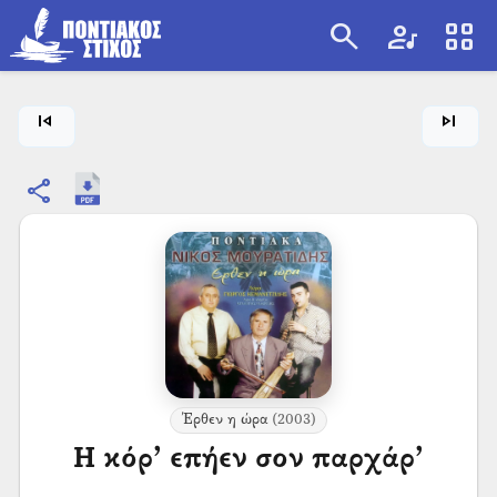
search
artist
view_cozy
search
skip_previous
skip_next
share
Έρθεν η ώρα
(2003)
Η κόρ’ επήεν σον παρχάρ’