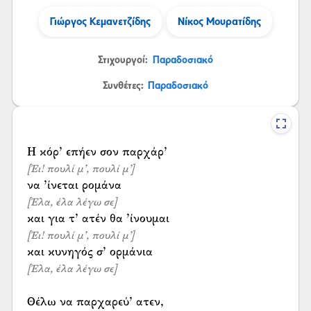
Γιώργος Κεμανετζίδης
Νίκος Μουρατίδης
Στιχουργοί:
Παραδοσιακό
Συνθέτες:
Παραδοσιακό
[Έι! πουλί μ’, πουλί μ’]
[Έλα, έλα λέγω σε]
[Έι! πουλί μ’, πουλί μ’]
[Έλα, έλα λέγω σε]