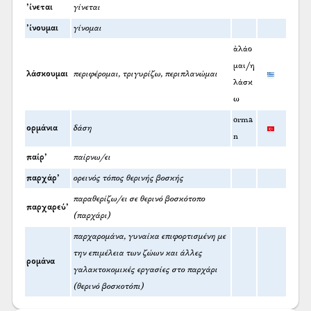
’ίνεται
γίνεται
’ίνουμαι
γίνομαι
ἀλάο
μαι/η
λάσκουμαι
περιφέρομαι, τριγυρίζω, περιπλανώμαι
λάσκ
ω
orma
ορμάνια
δάση
n
παίρ’
παίρνω/ει
παρχάρ’
ορεινός τόπος θερινής βοσκής
παραθερίζω/ει σε θερινό βοσκότοπο
παρχαρεύ’
(παρχάρι)
παρχαρομάνα, γυναίκα επιφορτισμένη με
την επιμέλεια των ζώων και άλλες
ρομάνα
γαλακτοκομικές εργασίες στο παρχάρι
(θερινό βοσκοτόπι)