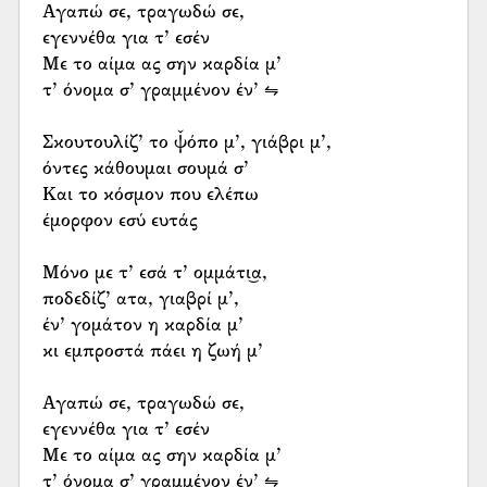
Αγαπώ σε, τραγωδώ σε,
εγεννέθα για τ’ εσέν
Με το αίμα ας σην καρδία μ’
τ’ όνομα σ’ γραμμένον έν’ ⇋
Σκουτουλίζ’ το ψ̌όπο μ’, γιάβρι μ’,
όντες κάθουμαι σουμά σ’
Και το κόσμον που ελέπω
έμορφον εσύ ευτάς
Μόνο με τ’ εσά τ’ ομμάτι͜α,
ποδεδίζ’ ατα, γιαβρί μ’,
έν’ γομάτον η καρδία μ’
κι εμπροστά πάει η ζωή μ’
Αγαπώ σε, τραγωδώ σε,
εγεννέθα για τ’ εσέν
Με το αίμα ας σην καρδία μ’
τ’ όνομα σ’ γραμμένον έν’ ⇋