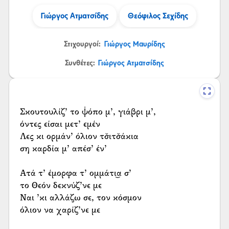
Γιώργος Ατματσίδης
Θεόφιλος Σεχίδης
Στιχουργοί:
Γιώργος Μαυρίδης
Συνθέτες:
Γιώργος Ατματσίδης
Σκουτουλίζ’ το ψ̌όπο μ’, γιάβρι μ’,
όντες είσαι μετ’ εμέν
Λες κι ορμάν’ όλιον τσ̌ιτσ̌άκια
ση καρδία μ’ απέσ’ έν’
Ατά τ’ έμορφα τ’ ομμάτι͜α σ’
το Θεόν δεκνύζ’νε με
Ναι ’κι αλλάζω σε, τον κόσμον
όλιον να χαρίζ’νε με