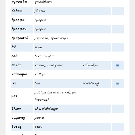
εγεννέθα
γεννήθηκα
ελέπω
βλέπω
έμορφα
όμορφα
έμορφον
όμορφο
εμπροστά
μπροστά, πρωτύτερα
έν’
είναι
εσά
δικά σου/σας
ευτάς
κάνεις, φτιάχνεις
εὐθειάζω
κάθουμαι
κάθομαι
’κι
δεν
οὐκί<οὐχί
μαζί με (με αιτιατική), με
μετ’
(τρόπος)
όλιον
όλο, ολόκληρο
ομμάτι͜α
μάτια
όντες
όταν