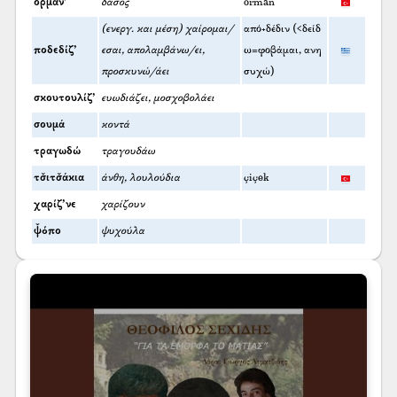
ορμάν’
δάσος
orman
(ενεργ. και μέση) χαίρομαι/
από+δέδιν (<δείδ
ποδεδίζ’
εσαι, απολαμβάνω/ει,
ω=φοβάμαι, ανη
προσκυνώ/άει
συχώ)
σκουτουλίζ’
ευωδιάζει, μοσχοβολάει
σουμά
κοντά
τραγωδώ
τραγουδάω
τσ̌ιτσ̌άκια
άνθη, λουλούδια
çiçek
χαρίζ’νε
χαρίζουν
ψ̌όπο
ψυχούλα