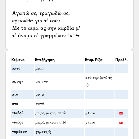
Αγαπώ σε, τραγωδώ σε,
εγεννέθα για τ’ εσέν
Με το αίμα ας σην καρδία μ’
τ’ όνομα σ’ γραμμένον έν’ ⇋
Κείμενο
Επεξήγηση
Ετυμ. Ρίζα
Προέλ.
απέσ’
μέσα
ασό σην (από τη
ας σην
απ’ την
ν)
ατά
αυτά
ατα
αυτά
γιαβρί
μωρό, μικρό, παιδί
yavru
γιάβρι
μωρό, μικρό, παιδί
yavru
γομάτον
γεμάτο/η