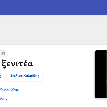
18)
 ξενιτέα
ς
Στέλιος Χαλκίδης
 Μωυσιάδης
ίδης