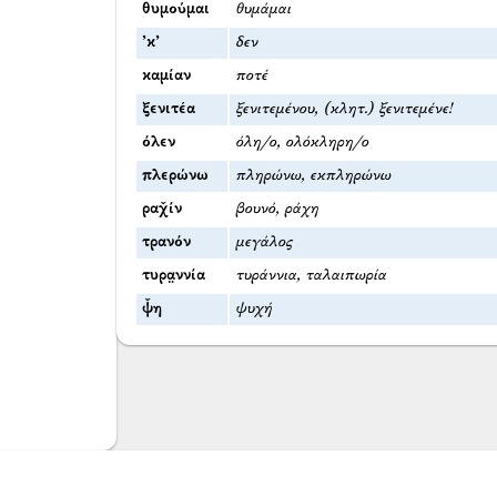
θυμούμαι
θυμάμαι
’κ’
δεν
καμίαν
ποτέ
ξενιτέα
ξενιτεμένου, (κλητ.) ξενιτεμένε!
όλεν
όλη/ο, ολόκληρη/ο
πλερώνω
πληρώνω, εκπληρώνω
ραχ̌ίν
βουνό, ράχη
τρανόν
μεγάλος
τυρα̤ννία
τυράννια, ταλαιπωρία
ψ̌η
ψυχή