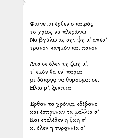
Φαίνεται έρθεν ο καιρός
το χρέος να πλερώνω
Να βγάλω ας σην ψ̌η μ’ απέσ’
τρανόν καημόν και πόνον
Ατό σε όλεν τη ζωή μ’,
τ’ εμόν θα έν’ παρέα·
με δάκρυ͜α να θυμούμαι σε,
Ηλία μ’, ξενιτέα
Έρθαν τα χρόνι͜α, εδέβανε
και έσπρυναν τα μαλλία σ’
Και ετελέθεν η ζωή σ’
κι όλεν η τυρα̤ννία σ’