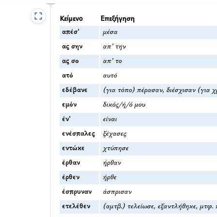
Κείμενο
Επεξήγηση
απέσ’
μέσα
ας σην
απ’ την
ας σο
απ’ το
ατό
αυτό
εδέβανε
(για τόπο) πέρασαν, διέσχισαν (για 
εμόν
δικός/ή/ό μου
έν’
είναι
ενέσπαλες
ξέχασες
εντώκε
χτύπησε
έρθαν
ήρθαν
έρθεν
ήρθε
έσπρυναν
άσπρισαν
ετελέθεν
(αμτβ.) τελείωσε, εξαντλήθηκε, μτφ. 