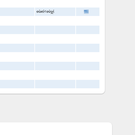
οὐκί<οὐχί