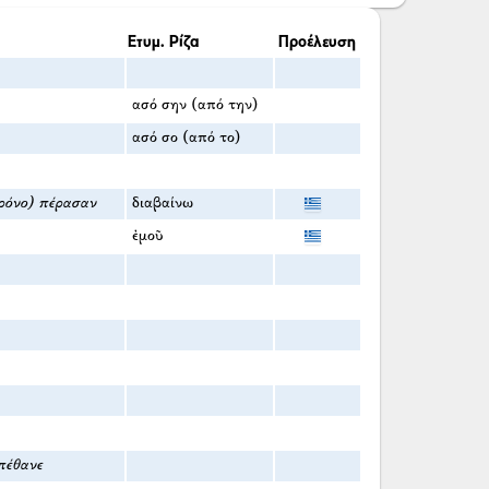
Ετυμ. Ρίζα
Προέλευση
ασό σην (από την)
ασό σο (από το)
χρόνο) πέρασαν
διαβαίνω
ἐμοῦ
πέθανε