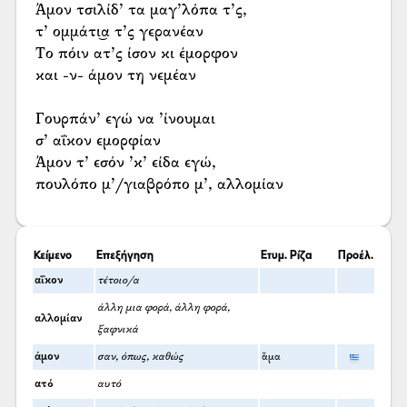
Άμον τσιλίδ’ τα μαγ’λόπα τ’ς,
τ’ ομμάτι͜α τ’ς γερανέαν
Το πόιν ατ’ς ίσον κι έμορφον
και -ν- άμον τη νεμέαν
Γουρπάν’ εγώ να ’ίνουμαι
σ’ αΐκον εμορφίαν
Άμον τ’ εσόν ’κ’ είδα εγώ,
πουλόπο μ’/γιαβρόπο μ’, αλλομίαν
Κείμενο
Επεξήγηση
Ετυμ. Ρίζα
Προέλ.
αΐκον
τέτοιο/α
άλλη μια φορά, άλλη φορά,
αλλομίαν
ξαφνικά
άμον
σαν, όπως, καθώς
ἅμα
ατό
αυτό