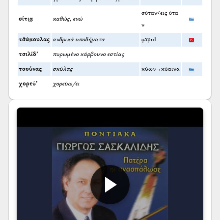
σόταν<εις ότα
σίτι͜α
καθώς, ενώ
ν
τσ̌άπουλας
ανδρικά υποδήματα
çapul
τσιλίδ’
πυρωμένο κάρβουνο εστίας
τσούνας
σκύλας
κύων→κύαινα
χορεύ’
χορεύω/ει