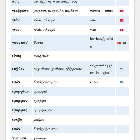
ατ’ς
αυτής/της ή αυτούς/τους
γιαβρόπο
μωράκι, μικρούλι, παιδάκι
yavru + -όπον
γιάν’
πλάι, πλευρά
yan
γιάνι
πλάι, πλευρό
yan
kurban/ḳurbā
γουρπάν’
θυσία
n
είνας
ένας/μία
εκχύνω<ἐγχέ
εκχ̌ύεν
εκχύθηκε, χύθηκε, εξέρρευσε
ω< ἐν + χέω
εμόν
δικός/ή/ό μου
ἐμοῦ
εμορφίαν
ομορφιά
έμορφον
όμορφο
έμορφος
όμορφος/η
εσέβα
μπήκα
εσόν
δικός/ή/ό σου
’ίνουμαι
γίνομαι