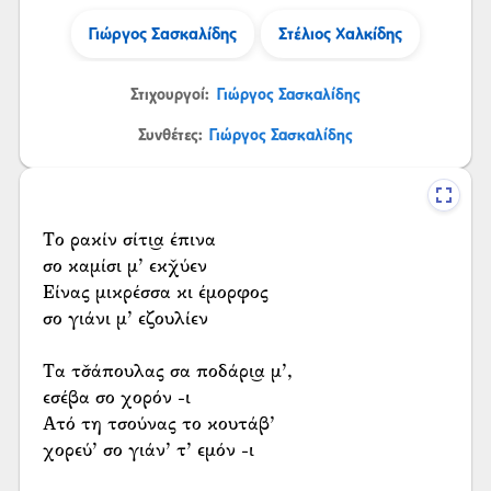
Γιώργος Σασκαλίδης
Στέλιος Χαλκίδης
Στιχουργοί:
Γιώργος Σασκαλίδης
Συνθέτες:
Γιώργος Σασκαλίδης
Το ρακίν σίτι͜α έπινα
σο καμίσι μ’ εκχ̌ύεν
Είνας μικρέσσα κι έμορφος
σο γιάνι μ’ εζουλίεν
Τα τσ̌άπουλας σα ποδάρι͜α μ’,
εσέβα σο χορόν -ι
Ατό τη τσούνας το κουτάβ’
χορεύ’ σο γιάν’ τ’ εμόν -ι