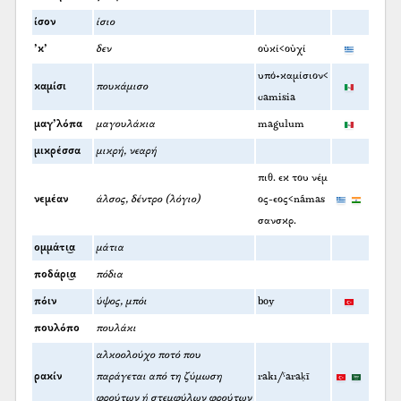
ίσον
ίσιο
’κ’
δεν
οὐκί<οὐχί
υπό+καμίσιον<
καμίσι
πουκάμισο
camisia
μαγ’λόπα
μαγουλάκια
magulum
μικρέσσα
μικρή, νεαρή
πιθ. εκ του νέμ
νεμέαν
άλσος, δέντρο (λόγιο)
ος-εος<námas
σανσκρ.
ομμάτι͜α
μάτια
ποδάρι͜α
πόδια
πόιν
ύψος, μπόι
boy
πουλόπο
πουλάκι
αλκοολούχο ποτό που
ρακίν
παράγεται από τη ζύμωση
rakı/ˁaraḳī
φρούτων ή στεμφύλων φρούτων