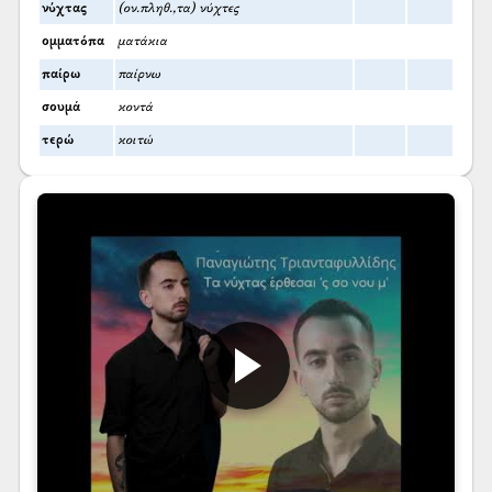
νύχτας
(ον.πληθ.,τα) νύχτες
ομματόπα
ματάκια
παίρω
παίρνω
σουμά
κοντά
τερώ
κοιτώ