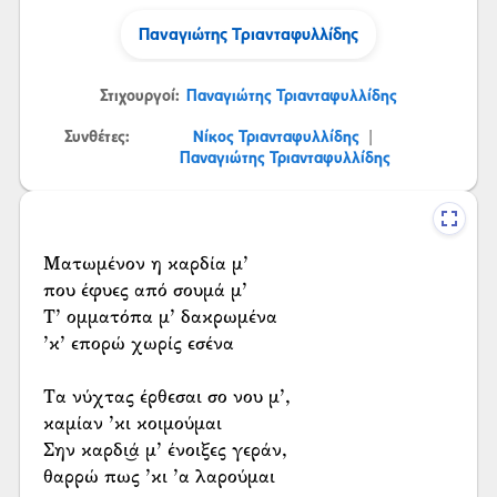
Παναγιώτης Τριανταφυλλίδης
Στιχουργοί:
Παναγιώτης Τριανταφυλλίδης
Συνθέτες:
Νίκος Τριανταφυλλίδης
|
Παναγιώτης Τριανταφυλλίδης
Ματωμένον η καρδία μ’
που έφυες από σουμά μ’
Τ’ ομματόπα μ’ δακρωμένα
’κ’ επορώ χωρίς εσένα
Τα νύχτας έρθεσαι σο νου μ’,
καμίαν ’κι κοιμούμαι
Σην καρδι͜ά μ’ ένοιξες γεράν,
θαρρώ πως ’κι ’α λαρούμαι