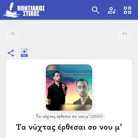
search
artist
view_cozy
search
skip_previous
skip_next
share
Τα νύχτας έρθεσαι σο νου μ’
(2020)
Τα νύχτας έρθεσαι σο νου μ’