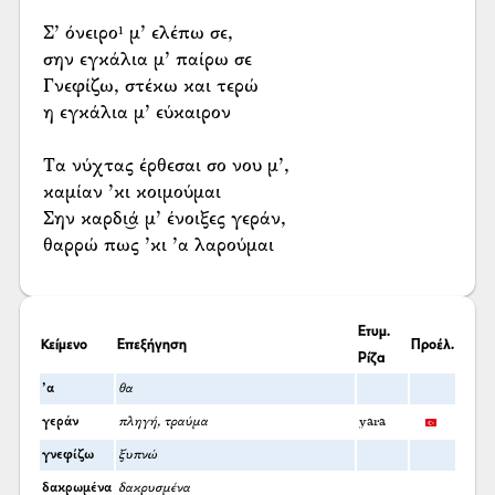
Σ’ όνειρο¹ μ’ ελέπω σε,
σην εγκάλια μ’ παίρω σε
Γνεφίζω, στέκω και τερώ
η εγκάλια μ’ εύκαιρον
Τα νύχτας έρθεσαι σο νου μ’,
καμίαν ’κι κοιμούμαι
Σην καρδι͜ά μ’ ένοιξες γεράν,
θαρρώ πως ’κι ’α λαρούμαι
Ετυμ.
Κείμενο
Επεξήγηση
Προέλ.
Ρίζα
’α
θα
γεράν
πληγή, τραύμα
yara
γνεφίζω
ξυπνώ
δακρωμένα
δακρυσμένα