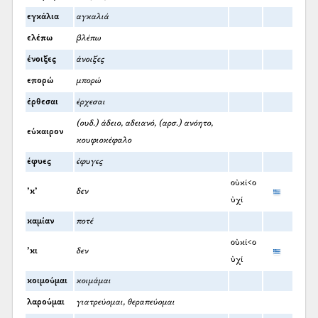
εγκάλια
αγκαλιά
ελέπω
βλέπω
ένοιξες
άνοιξες
επορώ
μπορώ
έρθεσαι
έρχεσαι
(ουδ.) άδειο, αδειανό, (αρσ.) ανόητο,
εύκαιρον
κουφιοκέφαλο
έφυες
έφυγες
οὐκί<ο
’κ’
δεν
ὐχί
καμίαν
ποτέ
οὐκί<ο
’κι
δεν
ὐχί
κοιμούμαι
κοιμάμαι
λαρούμαι
γιατρεύομαι, θεραπεύομαι