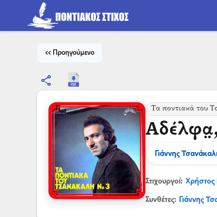
<< Προηγούμενο
share
Τα ποντιακά του 
Αδέλφα̤
Γιάννης Τσανάκαλ
Στιχουργοί:
Χρήστος 
Συνθέτες:
Γιάννης Τ