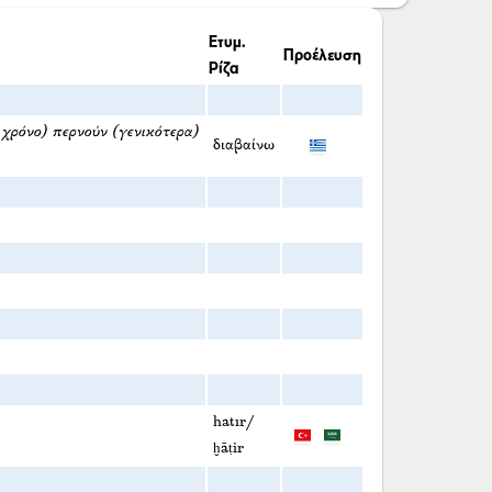
Ετυμ.
Προέλευση
Ρίζα
α χρόνο) περνούν (γενικότερα)
διαβαίνω
hatır/
ḫāṭir