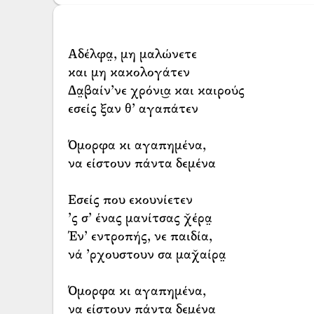
Αδέλφα̤, μη μαλώνετε
και μη κακολογάτεν
Δα̤βαίν’νε χρόνι͜α και καιρούς
εσείς ξαν θ’ αγαπάτεν
Όμορφα κι αγαπημένα,
να είστουν πάντα δεμένα
Εσείς που εκουνίετεν
’ς σ’ ένας μανίτσας χ̌έρα̤
Έν’ εντροπής, νε παιδία,
νά ’ρχουστουν σα μαχ̌αίρα̤
Όμορφα κι αγαπημένα,
να είστουν πάντα δεμένα