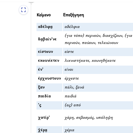
Κείμενο
Επεξήγηση
αδέλφα̤
αδέλφια
(για τόπο) περνούν, διασχίζουν, (γι
δα̤βαίν’νε
περνούν, παύουν, τελειώνουν
είστουν
είστε
εκουνίετεν
λικνιστήκατε, κουνηθήκατε
έν’
είναι
έρχουστουν
έρχεστε
ξαν
πάλι, ξανά
παιδία
παιδιά
’ς
(ας) από
χατίρ’
χάρη, σεβασμός, υπόληψη
χ̌έρα̤
χέρια