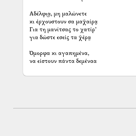
Αδέλφι͜α, μη μαλώνετε
κι έρχουστουν σα μαχ̌αίρα̤
Για τη μανίτσας το χατίρ’
για δώστε εσείς τα χ̌έρα̤
Όμορφα κι αγαπημένα,
να είστουν πάντα δεμέναα