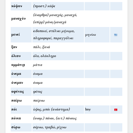
κόψον
(προστ.) κόψε
(έναρθρο) μοναχός, μοναχό,
μαναχόν
(επίρρ) μόνο/μοναχά
ειδοποιεί, στέλνει μήνυμα,
μενεί
μηνύω
πληροφορεί, παραγγέλνει
ξαν
πάλι, ξανά
όλιον
όλο, ολόκληρο
ομμάτι͜α
μάτια
όνεμα
όνομα
όνεμαν
όνομα
οφέτος
φέτος
παίρω
παίρνω
πόι
ύψος, μπόι (ανάστημα)
boy
πόνια
(ονομ.) πόνοι, (αιτ.) πόνους
σύρω
σέρνω, τραβώ, ρίχνω