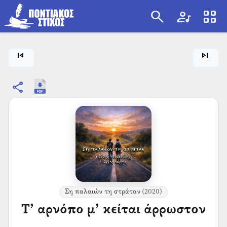
search
artist
view_cozy
search
skip_previous
skip_next
share
Ση παλαιών τη στράταν
(2020)
Τ’ αρνόπο μ’ κείται άρρωστον