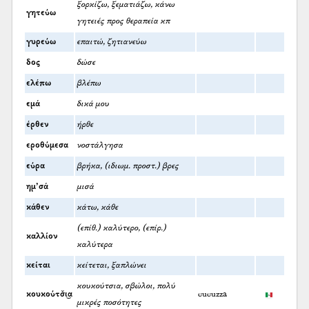
ξορκίζω, ξεματιάζω, κάνω
γητεύω
γητειές προς θεραπεία κπ
γυρεύω
επαιτώ, ζητιανεύω
δος
δώσε
ελέπω
βλέπω
εμά
δικά μου
έρθεν
ήρθε
εροθύμεσα
νοστάλγησα
εύρα
βρήκα, (ιδιωμ. προστ.) βρες
ημ’σά
μισά
κάθεν
κάτω, κάθε
(επίθ.) καλύτερο, (επίρ.)
καλλίον
καλύτερα
κείται
κείτεται, ξαπλώνει
κουκούτσια, σβώλοι, πολύ
κουκούτσ̌ι͜α
cucuzza
μικρές ποσότητες