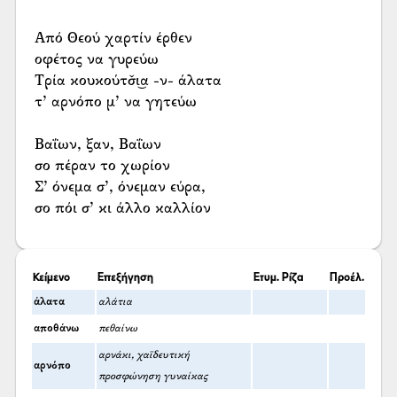
Από Θεού χαρτίν έρθεν
οφέτος να γυρεύω
Τρία κουκούτσ̌ι͜α -ν- άλατα
τ’ αρνόπο μ’ να γητεύω
Βαΐων, ξαν, Βαΐων
σο πέραν το χωρίον
Σ’ όνεμα σ’, όνεμαν εύρα,
σο πόι σ’ κι άλλο καλλίον
Κείμενο
Επεξήγηση
Ετυμ. Ρίζα
Προέλ.
άλατα
αλάτια
αποθάνω
πεθαίνω
αρνάκι, χαϊδευτική
αρνόπο
προσφώνηση γυναίκας