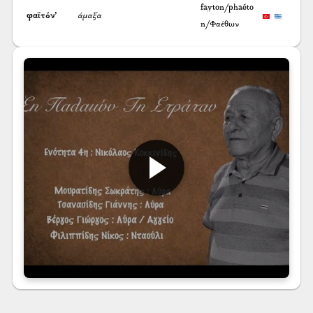
fayton/phaéto
φαϊτόν’
άμαξα
n/Φαέθων