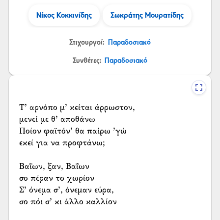
Νίκος Κοκκινίδης
Σωκράτης Μουρατίδης
Στιχουργοί:
Παραδοσιακό
Συνθέτες:
Παραδοσιακό
Τ’ αρνόπο μ’ κείται άρρωστον,
μενεί με θ’ αποθάνω
Ποίον φαϊτόν’ θα παίρω ’γώ
εκεί για να προφτάνω;
Βαΐων, ξαν, Βαΐων
σο πέραν το χωρίον
Σ’ όνεμα σ’, όνεμαν εύρα,
σο πόι σ’ κι άλλο καλλίον