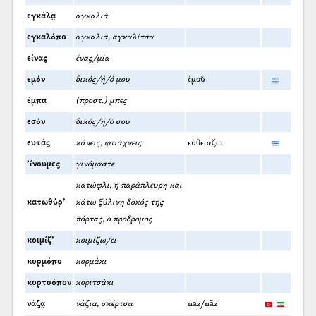
εγκάλα̤
αγκαλιά
εγκαλόπο
αγκαλιά, αγκαλίτσα
είνας
ένας/μία
εμόν
δικός/ή/ό μου
ἐμοῦ
έμπα
(προστ.) μπες
εσόν
δικός/ή/ό σου
ευτάς
κάνεις, φτιάχνεις
εὐθειάζω
’ίνουμες
γινόμαστε
κατώφλι, η παράπλευρη και
κατωθύρ’
κάτω ξύλινη δοκός της
πόρτας, ο πρόδρομος
κοιμίζ’
κοιμίζω/ει
κορμόπο
κορμάκι
κορτσόπον
κοριτσάκι
νάζα̤
νάζια, σκέρτσα
naz/nāz