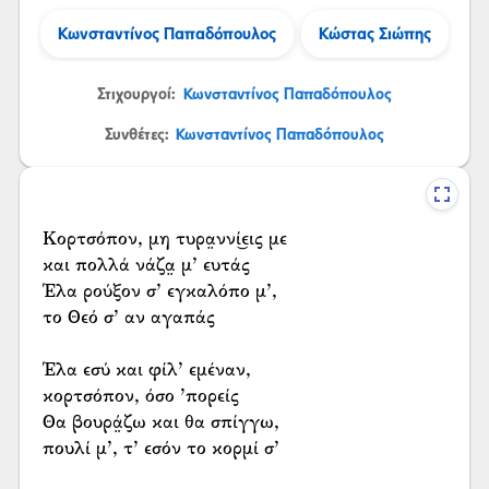
Κωνσταντίνος Παπαδόπουλος
Κώστας Σιώπης
Στιχουργοί:
Κωνσταντίνος Παπαδόπουλος
Συνθέτες:
Κωνσταντίνος Παπαδόπουλος
Κορτσόπον, μη τυρα̤ννί͜εις με
και πολλά νάζα̤ μ’ ευτάς
Έλα ρούξον σ’ εγκαλόπο μ’,
το Θεό σ’ αν αγαπάς
Έλα εσύ και φίλ’ εμέναν,
κορτσόπον, όσο ’πορείς
Θα βουρά̤ζω και θα σπίγγω,
πουλί μ’, τ’ εσόν το κορμί σ’