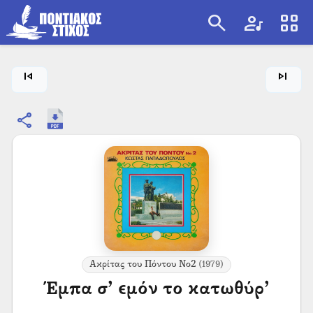
search
artist
view_cozy
search
skip_previous
skip_next
share
Ακρίτας του Πόντου Νο2
(1979)
Έμπα σ’ εμόν το κατωθύρ’