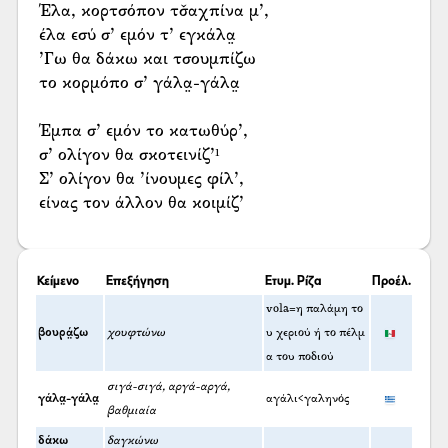
Έλα, κορτσόπον τσ̌αχπίνα μ’,
έλα εσύ σ’ εμόν τ’ εγκάλα̤
’Γω θα δάκω και τσουμπίζω
το κορμόπο σ’ γάλα̤-γάλα̤
Έμπα σ’ εμόν το κατωθύρ’,
σ’ ολίγον θα σκοτεινίζ’¹
Σ’ ολίγον θα ’ίνουμες φίλ’,
είνας τον άλλον θα κοιμίζ’
Κείμενο
Επεξήγηση
Ετυμ. Ρίζα
Προέλ.
vola=η παλάμη το
βουρά̤ζω
χουφτώνω
υ χεριού ή το πέλμ
α του ποδιού
σιγά-σιγά, αργά-αργά,
γάλα̤-γάλα̤
αγάλι<γαληνός
βαθμιαία
δάκω
δαγκώνω