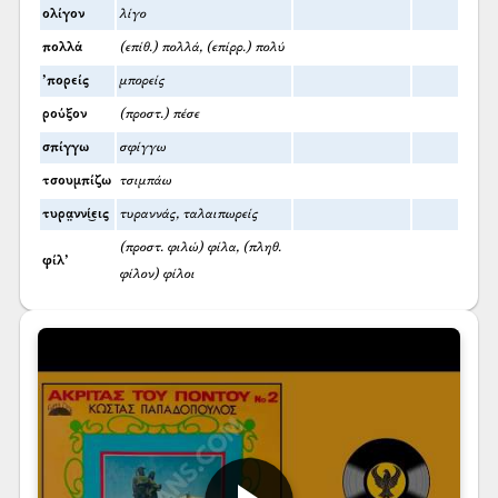
ολίγον
λίγο
πολλά
(επίθ.) πολλά, (επίρρ.) πολύ
’πορείς
μπορείς
ρούξον
(προστ.) πέσε
σπίγγω
σφίγγω
τσουμπίζω
τσιμπάω
τυρα̤ννί͜εις
τυραννάς, ταλαιπωρείς
(προστ. φιλώ) φίλα, (πληθ.
φίλ’
φίλον) φίλοι