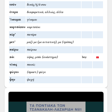
εσόν
δικός/ή/ό σου
έτερα
διαφορετικά, αλλιώς, άλλα
’ίνουμαι
γίνομαι
κορτσόπον
κοριτσάκι
κύρ’
πατέρα
μετ’
μαζί με (με αιτιατική), με (τρόπος)
παίρω
παίρνω
πόι
ύψος, μπόι (ανάστημα)
boy
τίνος
ποιού;
φύγον
(προστ.) φύγε
ψ̌ην
ψυχή