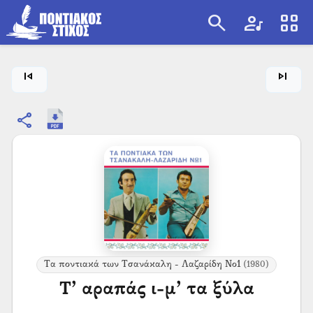
search
artist
view_cozy
search
skip_previous
skip_next
share
Τα ποντιακά των Τσανάκαλη - Λαζαρίδη Νο1
(1980)
Τ’ αραπάς ι-μ’ τα ξύλα