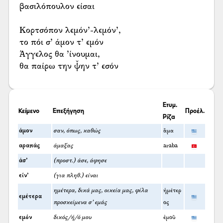
βασιλόπουλον είσαι
Κορτσόπον λεμόν’-λεμόν’,
το πόι σ’ άμον τ’ εμόν
Άγγελος θα ’ίνουμαι,
θα παίρω την ψ̌ην τ’ εσόν
Ετυμ.
Κείμενο
Επεξήγηση
Προέλ.
Ρίζα
άμον
σαν, όπως, καθώς
ἅμα
αραπάς
άμαξας
araba
άσ’
(προστ.) άσε, άφησε
είν’
(για πληθ.) είναι
ημέτερα, δικά μας, οικεία μας, φίλα
ἡμέτερ
εμέτερα
προσκείμενα σ' εμάς
ος
εμόν
δικός/ή/ό μου
ἐμοῦ