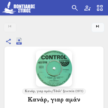
search
artist
view_cozy
search
skip_previous
skip_next
share
Κανάρ, γιαρ αμάν/Τσ̌όλ’ ξενιτεία
(1971)
Κανάρ, γιαρ αμάν