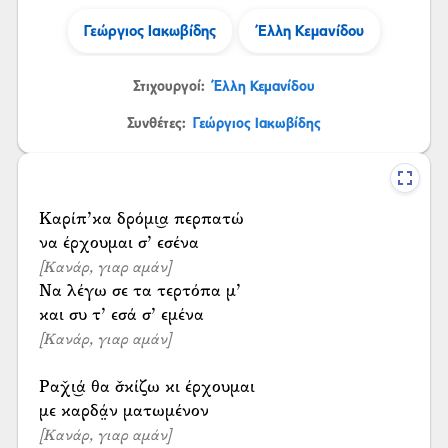
Γεώργιος Ιακωβίδης
Έλλη Κεμανίδου
Στιχουργοί:
Έλλη Κεμανίδου
Συνθέτες:
Γεώργιος Ιακωβίδης
Καρίπ’κα δρόμι͜α περπατώ
[Κανάρ, γιαρ αμάν]
Να λέγω σε τα τερτόπα μ’
[Κανάρ, γιαρ αμάν]
Ραχ̌ι͜ά θα σ̌κίζω κι έρχουμαι
[Κανάρ, γιαρ αμάν]