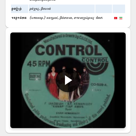
ραχ̌ι͜ά
ράχες, βουνά
τερτόπα
(υποκορ.) καημοί, βάσανα, στενοχώριες
dert