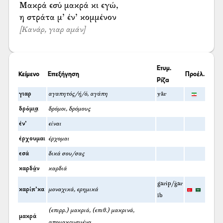
Μακρά εσύ μακρά κι εγώ,
[Κανάρ, γιαρ αμάν]
Ετυμ.
Κείμενο
Επεξήγηση
Προέλ.
Ρίζα
γιαρ
αγαπητός/ή/ό, αγάπη
yâr
δρόμι͜α
δρόμοι, δρόμους
έν’
είναι
έρχουμαι
έρχομαι
εσά
δικά σου/σας
καρδά̤ν
καρδιά
garip/ġar
καρίπ’κα
μοναχικά, ερημικά
īb
(επιρρ.) μακριά, (επιθ.) μακρινά,
μακρά
απομακρυσμένα