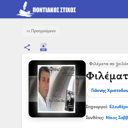
<< Προηγούμενο
share
Φιλέματα σα χ̌ειλό
Φιλέματ
Γιάννης Χριστοδο
Στιχουργοί:
Ελευθέρι
Συνθέτες:
Νίκος Σαββ