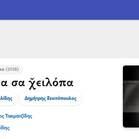
πα
(2018)
α σα χ̌ειλόπα
υλίδης
Δημήτρης Ξενιτόπουλος
ος Τακματζίδης
ίδης