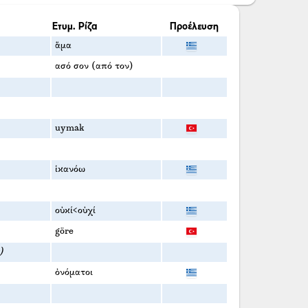
Ετυμ. Ρίζα
Προέλευση
ἅμα
ασό σον (από τον)
uymak
ἱκανόω
οὐκί<οὐχί
göre
)
ὀνόματοι