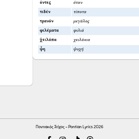
όντες
όταν
τιδέν
τίποτα
τρανόν
μεγάλος
φιλέματα
φιλιά
χ̌ειλόπα
χειλάκια
ψ̌η
ψυχή
Ποντιακός Στίχος - Pontian Lyrics 2026