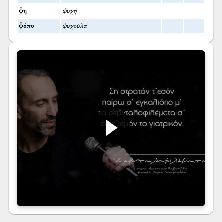
ψ̌η
ψυχή
ψ̌όπο
ψυχούλα