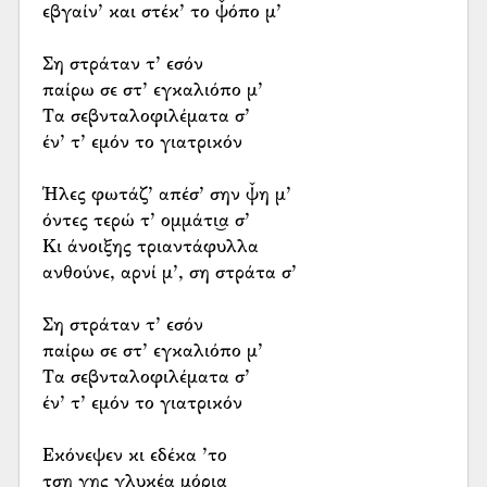
εβγαίν’ και στέκ’ το ψ̌όπο μ’
Ση στράταν τ’ εσόν
παίρω σε στ’ εγκαλιόπο μ’
Τα σεβνταλοφιλέματα σ’
έν’ τ’ εμόν το γιατρικόν
Ήλες φωτάζ’ απέσ’ σην ψ̌η μ’
όντες τερώ τ’ ομμάτι͜α σ’
Κι άνοιξης τριαντάφυλλα
ανθούνε, αρνί μ’, ση στράτα σ’
Ση στράταν τ’ εσόν
παίρω σε στ’ εγκαλιόπο μ’
Τα σεβνταλοφιλέματα σ’
έν’ τ’ εμόν το γιατρικόν
Εκόνεψεν κι εδέκα ’το
τση γης γλυκέα μόρι͜α