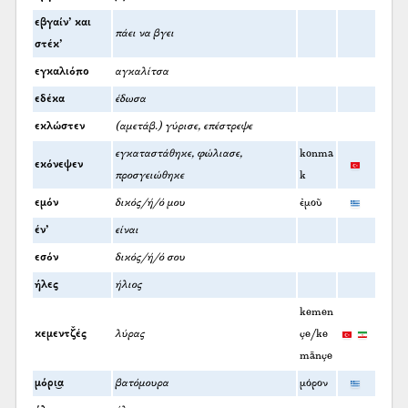
εβγαίν’ και
πάει να βγει
στέκ’
εγκαλιόπο
αγκαλίτσα
εδέκα
έδωσα
εκλώστεν
(αμετάβ.) γύρισε, επέστρεψε
εγκαταστάθηκε, φώλιασε,
konma
εκόνεψεν
προσγειώθηκε
k
εμόν
δικός/ή/ό μου
ἐμοῦ
έν’
είναι
εσόν
δικός/ή/ό σου
ήλες
ήλιος
kemen
κεμεντζ̌ές
λύρας
çe/ke
mānçe
μόρι͜α
βατόμουρα
μόρον