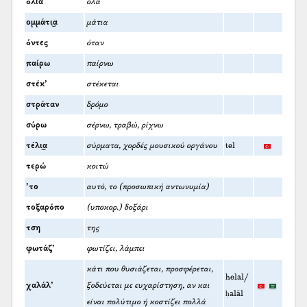
όλια
όλα
ομμάτι͜α
μάτια
όντες
όταν
παίρω
παίρνω
στέκ’
στέκεται
στράταν
δρόμο
σύρω
σέρνω, τραβώ, ρίχνω
τέλι͜α
σύρματα, χορδές μουσικού οργάνου
tel
τερώ
κοιτώ
’το
αυτό, το (προσωπική αντωνυμία)
τοξαρόπο
(υποκορ.) δοξάρι
τση
της
φωτάζ’
φωτίζει, λάμπει
κάτι που θυσιάζεται, προσφέρεται,
helal/
χαλάλ’
ξοδεύεται με ευχαρίστηση, αν και
ḥalāl
είναι πολύτιμο ή κοστίζει πολλά