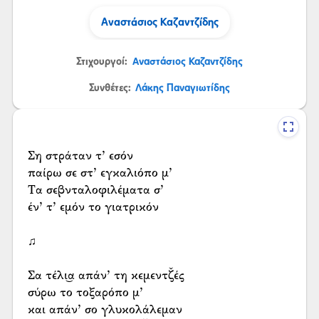
Αναστάσιος Καζαντζίδης
Στιχουργοί:
Αναστάσιος Καζαντζίδης
Συνθέτες:
Λάκης Παναγιωτίδης
Ση στράταν τ’ εσόν
παίρω σε στ’ εγκαλιόπο μ’
Τα σεβνταλοφιλέματα σ’
έν’ τ’ εμόν το γιατρικόν
♫
Σα τέλι͜α απάν’ τη κεμεντζ̌ές
σύρω το τοξαρόπο μ’
και απάν’ σο γλυκολάλεμαν