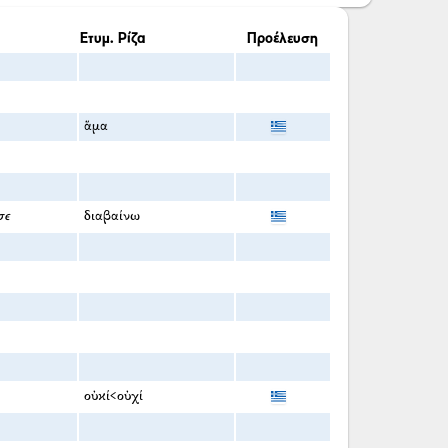
Ετυμ. Ρίζα
Προέλευση
ἅμα
σε
διαβαίνω
οὐκί<οὐχί