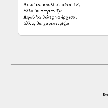
Αέτσ’ έν, πουλί μ’, αέτσ’ έν’,
άλλο ’κι ταγιανίζω
Αφού ’κι θέλτς να έρχεσαι
άλλτς θα χαρεντερίζω
Επι