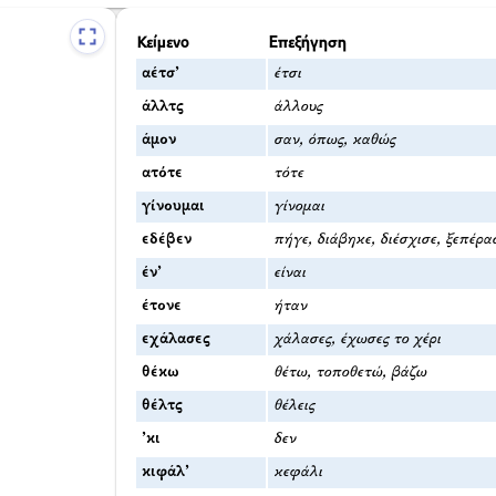
Κείμενο
Επεξήγηση
αέτσ’
έτσι
άλλτς
άλλους
άμον
σαν, όπως, καθώς
ατότε
τότε
γίνουμαι
γίνομαι
εδέβεν
πήγε, διάβηκε, διέσχισε, ξεπέρα
έν’
είναι
έτονε
ήταν
εχάλασες
χάλασες, έχωσες το χέρι
θέκω
θέτω, τοποθετώ, βάζω
θέλτς
θέλεις
’κι
δεν
κιφάλ’
κεφάλι