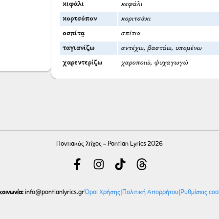
κιφάλι
κεφάλι
κορτσόπον
κοριτσάκι
οσπίτα̤
σπίτια
ταγιανίζω
αντέχω, βαστάω, υπομένω
χαρεντερίζω
χαροποιώ, ψυχαγωγώ
Ποντιακός Στίχος - Pontian Lyrics 2026
κοινωνία:
Όροι Χρήσης
|
Πολιτική Απορρήτου
|
Ρυθμίσεις coo
info
@pontianlyrics.gr