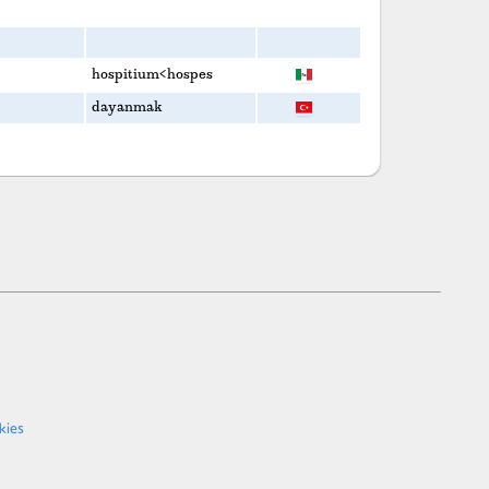
hospitium<hospes
dayanmak
kies