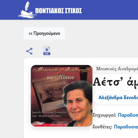
<< Προηγούμενο
share
Μουσικές Αναδρομέ
Αέτσ’ ά
Αλεξάνδρα Ξενοδ
Στιχουργοί:
Παραδοσ
Συνθέτες:
Παραδοσι