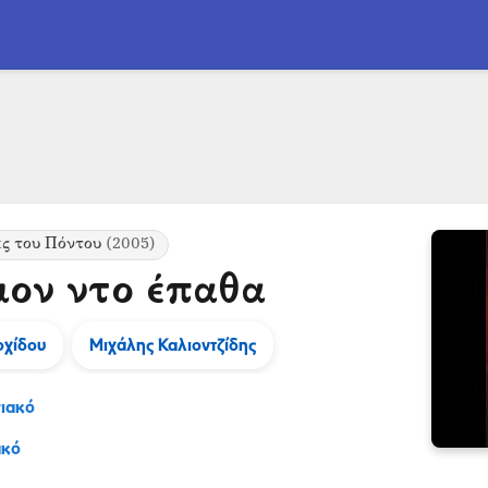
ς του Πόντου
(2005)
μον ντο έπαθα
οχίδου
Μιχάλης Καλιοντζίδης
ιακό
ακό