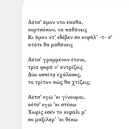
Αέτσ’ άμον ντο έπαθα,
κορτσόπον, να παθάνεις
Κι άμον ντ’ εδέβεν σο κιφάλ’ -τ- σ’
ατότε θα μαθάνεις
Αέτσ’ γραμμένον έτονε,
τρία φορά ν’ αντρίζεις
Δύο οσπίτα̤ εχάλασες,
το τρίτον πώς θα χτίζεις;
Αέτσ’ εγώ ’κι γίνουμαι,
αέτσ’ εγώ ’κι στέκω
Χωρίς εσέν το κιφάλι μ’
σο μαξιλάρ’ ’κι θέκω