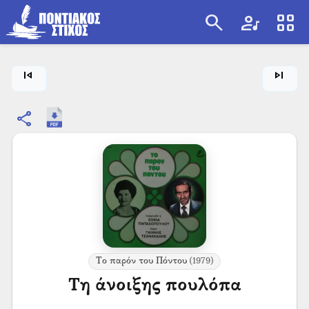
search
artist
view_cozy
search
skip_previous
skip_next
share
Το παρόν του Πόντου
(1979)
Τη άνοιξης πουλόπα