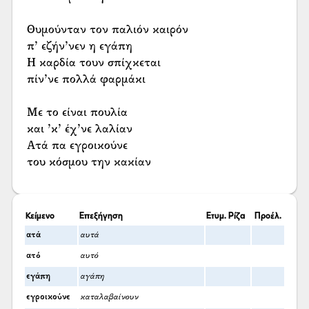
Θυμούνταν τον παλιόν καιρόν
π’ εζήν’νεν η εγάπη
Η καρδία τουν σπίχκεται
πίν’νε πολλά φαρμάκι
Με το είναι πουλία
και ’κ’ έχ’νε λαλίαν
Ατά πα εγροικούνε
του κόσμου την κακίαν
Κείμενο
Επεξήγηση
Ετυμ. Ρίζα
Προέλ.
ατά
αυτά
ατό
αυτό
εγάπη
αγάπη
εγροικούνε
καταλαβαίνουν