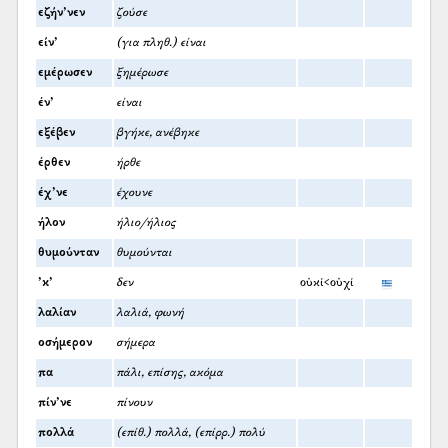
εζήν’νεν
ζούσε
είν’
(για πληθ.) είναι
εμέρωσεν
ξημέρωσε
έν’
είναι
εξέβεν
βγήκε, ανέβηκε
έρθεν
ήρθε
έχ’νε
έχουνε
ήλον
ήλιο/ήλιος
θυμούνταν
θυμούνται
’κ’
δεν
οὐκί<οὐχί
λαλίαν
λαλιά, φωνή
οσήμερον
σήμερα
πα
πάλι, επίσης, ακόμα
πίν’νε
πίνουν
πολλά
(επίθ.) πολλά, (επίρρ.) πολύ