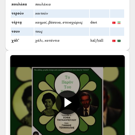
πουλόπα
πουλάκια
τερούν
κοιτούν
τέρτα̤
καημοί, βάσανα, στενοχώριες
dert
τουν
τους
χάλ’
χάλι, κατάντια
hal/ḥall