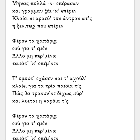
Μήνας πολλά -ν- επέρασαν
και γράμμαν ξάι ’κ’ επέρεν
Κλαίει κι αραεύ’ τον άντραν ατ’ς
η ξενιτει͜ά που επέρεν
Φέρον τα χαπάρι͜α
εσύ για τ’ εμέν
Άλλο μη περ’μένω
τακάτ’ ’κ’ επέμ’νεν
Τ’ ομούτ’ εχάσεν και τ’ αχούλ’
κλαίει για τα τρία παιδία τ’ς
Πώς θα τρανύν’νε δίχως κύρ’
και λύεται η καρδία τ’ς
Φέρον τα χαπάρι͜α
εσύ για τ’ εμέν
Άλλο μη περ’μένω
τακάτ’ ’κ’ επέμ’νεν