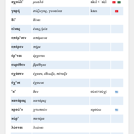
αχούλ’
μυαλό
akıl < ʿaḳl
γαρή
σύζυγος, γυναίκα
karı
δί’
δίνει
είνας
ένας/μία
επέμ’νεν
απόμεινε
επέρεν
πήρε
έρ’ται
έρχεται
ευρέθεν
βρέθηκε
εχάσεν
έχασε, έδιωξε, πέταξε
έχ’νε
έχουνε
’κ’
δεν
οὐκί<οὐχί
κατάρας
κατάρες
κρού’ν
χτυπούν
κρούω
κύρ’
πατέρα
λύεται
λιώνει