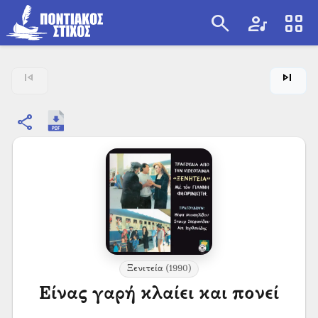
search
artist
view_cozy
search
skip_previous
skip_next
share
Ξενιτεία
(1990)
Είνας γαρή κλαίει και πονεί