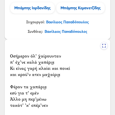
Μπάμπης Ιορδανίδης
Μπάμπης Κεμανετζίδης
Στιχουργοί:
Βασίλειος Παπαδόπουλος
Συνθέτες:
Βασίλειος Παπαδόπουλος
Οσήμερον όλ’ χ̌αίρουνταν
π’ έχ’νε καλά χαπέρι͜α
Κι είνας γαρή κλαίει και πονεί
και κρού’ν ατεν μαχ̌αίρι͜α
Φέρον τα χαπάρι͜α
εσύ για τ’ εμέν
Άλλο μη περ’μένω
τακάτ’ ’κ’ επέμ’νεν