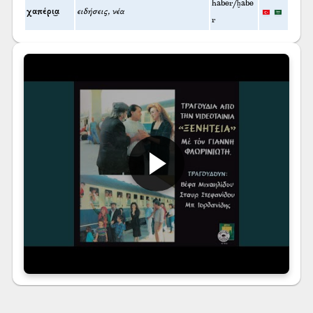
haber/ḫabe
χαπέρι͜α
ειδήσεις, νέα
r