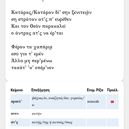
Κατάρας/Κατάραν δί’ σην ξενιτει͜άν
ση στράταν ατ’ς π’ ευρέθεν
Και τον Θεόν παρακαλεί
ο άντρας ατ’ς να έρ’ται
Φέρον τα χαπάρι͜α
εσύ για τ’ εμέν
Άλλο μη περ’μένω
τακάτ’ ’κ’ επέμ’νεν
Κείμενο
Επεξήγηση
Ετυμ. Ρίζα
Προέλ.
ψάχνω/ει, αναζητώ/άει, γυρεύω/
αραεύ’
aramak
ει
ατεν
αυτήν
ατ’ς
αυτής/της ή αυτούς/τους