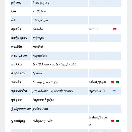
μήνας
(τα) μήνες
ξάι
καθόλου
όλ’
όλοι/ες/α
ομούτ’
ελπίδα
umut
οσήμερον
σήμερα
παιδία
παιδιά
περ’μένω
περιμένω
πολλά
(επίθ.) πολλά, (επίρρ.) πολύ
στράταν
δρόμο
τακάτ’
δύναμη, αντοχή
takat/ṭāḳat
τρανύν’νε
μεγαλώνουν, αναθρέφουν
τρανόω-ῶ
φέρον
(προστ.) φέρε
χ̌αίρουνταν
χαίρονται
haber/ḫabe
χαπάρι͜α
ειδήσεις, νέα
r