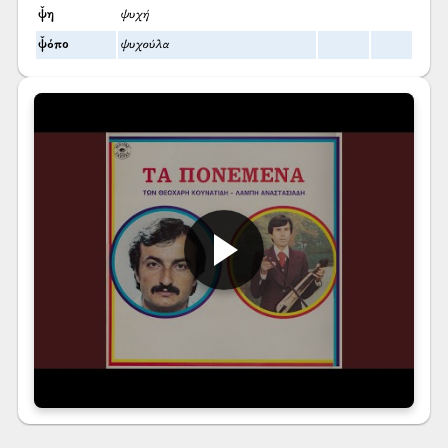
ψ̌η
ψυχή
ψ̌όπο
ψυχούλα