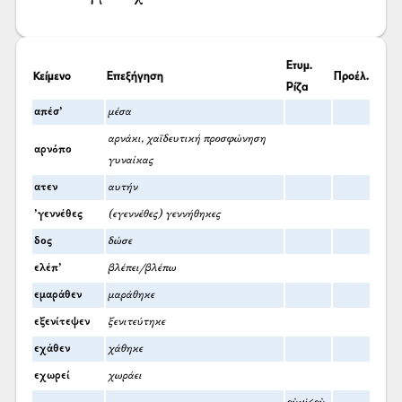
Ετυμ.
Κείμενο
Επεξήγηση
Προέλ.
Ρίζα
απέσ’
μέσα
αρνάκι, χαϊδευτική προσφώνηση
αρνόπο
γυναίκας
ατεν
αυτήν
’γεννέθες
(εγεννέθες) γεννήθηκες
δος
δώσε
ελέπ’
βλέπει/βλέπω
εμαράθεν
μαράθηκε
εξενίτεψεν
ξενιτεύτηκε
εχάθεν
χάθηκε
εχωρεί
χωράει