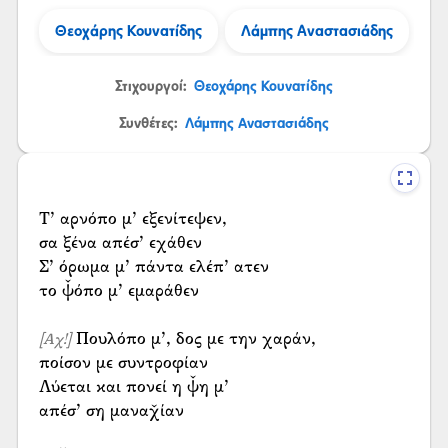
Θεοχάρης Κουνατίδης
Λάμπης Αναστασιάδης
Στιχουργοί:
Θεοχάρης Κουνατίδης
Συνθέτες:
Λάμπης Αναστασιάδης
Τ’ αρνόπο μ’ εξενίτεψεν,
σα ξένα απέσ’ εχάθεν
Σ’ όρωμα μ’ πάντα ελέπ’ ατεν
το ψ̌όπο μ’ εμαράθεν
Πουλόπο μ’, δος με την χαράν,
[Αχ!]
ποίσον με συντροφίαν
Λύεται και πονεί η ψ̌η μ’
απέσ’ ση μαναχ̌ίαν