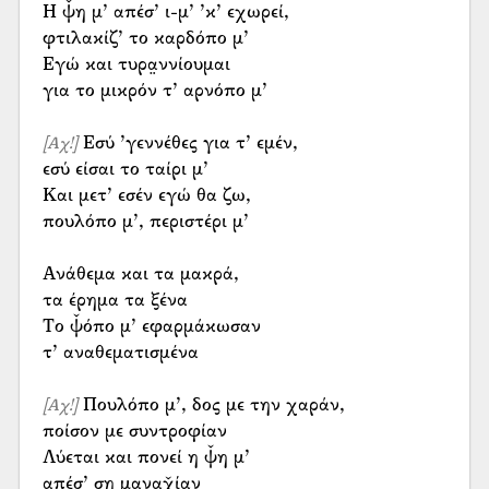
Η ψ̌η μ’ απέσ’ ι-μ’ ’κ’ εχωρεί,
φτιλακίζ’ το καρδόπο μ’
Εγώ και τυρα̤ννίουμαι
για το μικρόν τ’ αρνόπο μ’
Εσύ ’γεννέθες για τ’ εμέν,
[Αχ!]
εσύ είσαι το ταίρι μ’
Και μετ’ εσέν εγώ θα ζω,
πουλόπο μ’, περιστέρι μ’
Ανάθεμα και τα μακρά,
τα έρημα τα ξένα
Το ψ̌όπο μ’ εφαρμάκωσαν
τ’ αναθεματισμένα
Πουλόπο μ’, δος με την χαράν,
[Αχ!]
ποίσον με συντροφίαν
Λύεται και πονεί η ψ̌η μ’
απέσ’ ση μαναχ̌ίαν