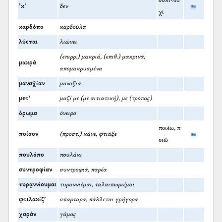
οὐκί<οὐ
’κ’
δεν
χί
καρδόπο
καρδούλα
λύεται
λιώνει
(επιρρ.) μακριά, (επιθ.) μακρινά,
μακρά
απομακρυσμένα
μαναχ̌ίαν
μοναξιά
μετ’
μαζί με (με αιτιατική), με (τρόπος)
όρωμα
όνειρο
ποιέω, π
ποίσον
(προστ.) κάνε, φτιάξε
οιῶ
πουλόπο
πουλάκι
συντροφίαν
συντροφιά, παρέα
τυρα̤ννίουμαι
τυραννιέμαι, ταλαιπωριέμαι
φτιλακίζ’
σπαρταρά, πάλλεται γρήγορα
χαράν
γάμος