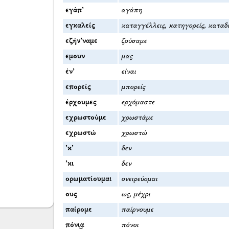
εγάπ’
αγάπη
εγκαλείς
καταγγέλλεις, κατηγορείς, καταδί
εζήν’ναμε
ζούσαμε
εμουν
μας
έν’
είναι
επορείς
μπορείς
έρχουμες
ερχόμαστε
εχρωστούμε
χρωστάμε
εχρωστώ
χρωστώ
’κ’
δεν
’κι
δεν
ορωματίουμαι
ονειρεύομαι
ους
ως, μέχρι
παίρομε
παίρνουμε
πόνι͜α
πόνοι