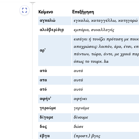
Κείμενο
Επεξήγηση
αγκαλώ
εγκαλώ, καταγγέλλω, κατηγορώ
αλισ̌βερίσ̌ι͜α
εμπόριο, συναλλαγές
εισάγει ή τονίζει πρόταση με ποι
αποχρώσεις: λοιπόν, άρα, έτσι, ε
αρ’
πάντων, τώρα, άντε, με χροιά πα
όπως το τουρκ. ha
ατά
αυτά
ατα
αυτά
ατό
αυτό
αφήν’
αφήνει
γερούμε
γερνάμε
δίγομε
δίνουμε
δος
δώσε
έβγα
(προστ.) βγες