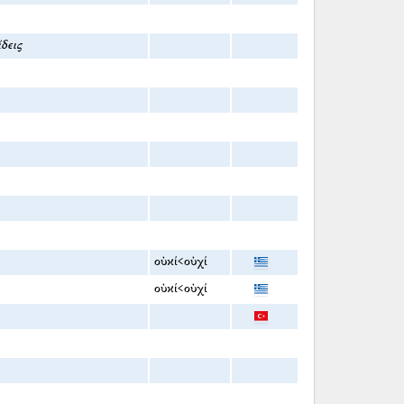
δεις
οὐκί<οὐχί
οὐκί<οὐχί