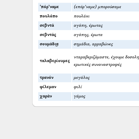
’πόρ’ναμε
(επόρ’ναμε) μπορούσαμε
πουλόπο
πουλάκι
σεβντά
αγάπη, έρωτας
σεβντάς
αγάπης, έρωτα
σουμάδι͜α
σημάδια, αρραβώνες
νταραβεριζόμαστε, έχουμε δοσολη
ταλαβερίουμες
ερωτικές συναναστροφές
τρανόν
μεγάλος
φίλεμαν
φιλί
χαράν
γάμος