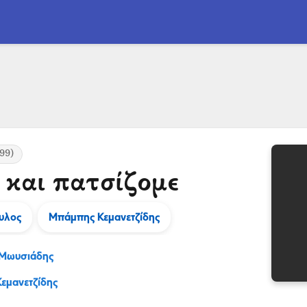
99)
 και πατσίζομε
υλος
Μπάμπης Κεμανετζίδης
 Μωυσιάδης
εμανετζίδης