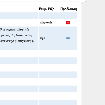
Ετυμ. Ρίζα
Προέλευση
alışveriş
κίλες σημασιολογικές
πομένως, δηλαδή, τέλος
ἄρα
ρότρυνσης ή επίγνωσης,