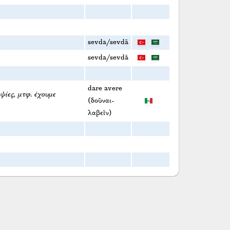
sevda/sevdā
sevda/sevdā
dare avere
ψίες, μτφ. έχουμε
(δοῦναι-
λαβεῖν)