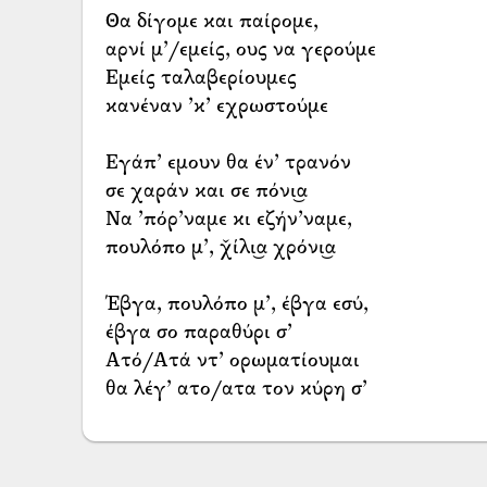
Θα δίγομε και παίρομε,
αρνί μ’/εμείς, ους να γερούμε
Εμείς ταλαβερίουμες
κανέναν ’κ’ εχρωστούμε
Εγάπ’ εμουν θα έν’ τρανόν
σε χαράν και σε πόνι͜α
Να ’πόρ’ναμε κι εζήν’ναμε,
πουλόπο μ’, χ̌ίλι͜α χρόνι͜α
Έβγα, πουλόπο μ’, έβγα εσύ,
έβγα σο παραθύρι σ’
Ατό/Ατά ντ’ ορωματίουμαι
θα λέγ’ ατο/ατα τον κύρη σ’