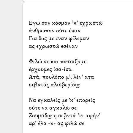
Εγώ σον κόσμον ’κ’ εχρωστώ
άνθρωπον ούτε έναν
Για δος με έναν φίλεμαν
ας εχρωστώ εσέναν
Φιλώ σε και πατσίζομε
έρχουμες ίσα-ίσα
Ατά, πουλόπο μ’, λέν’ ατα
σεβντάς αλισ̌βερίσ̌ι͜α
Να εγκαλείς με ’κ’ επορείς
ούτε να αγκαλώ σε
Σουμάδι͜α η σεβντά ’κι αφήν’
αρ’ έλα -ν- ας φιλώ σε