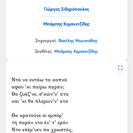
Γιώργος Σιδηρόπουλος
Μπάμπης Κεμανετζίδης
Στιχουργοί:
Βασίλης Μωυσιάδης
Συνθέτες:
Μπάμπης Κεμανετζίδης
Ντό να ευτάω τα καπνά
αφού ’κι παίρω παράν;
Θα ζυάζ’νε, σ’κών’ν’ ατα
και ’κι θα πλερών’ν’ ατα
Θα κρατούνε οι εμπόρ’
τη παράν ντο έν’ τ’ εμόν
Ντο επέμ’νεν πα χρωστάς,