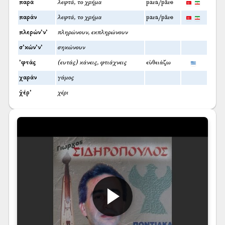
παρά
λεφτά, το χρήμα
para/pāre
παράν
λεφτά, το χρήμα
para/pāre
πλερών’ν’
πληρώνουν, εκπληρώνουν
σ’κών’ν’
σηκώνουν
’φτάς
(ευτάς) κάνεις, φτιάχνεις
εὐθειάζω
χαράν
γάμος
χ̌έρ’
χέρι