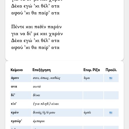
Δέκα εγώ ’κι θέλ’ ατα
αφού ’κι θα παίρ’ ατα
Πέντε και πεσ̌ίν παράν
για να δί’ με και χαράν
Δέκα εγώ ’κι θέλ’ ατα
αφού ’κι θα παίρ’ ατα
Κείμενο
Επεξήγηση
Ετυμ. Ρίζα
Προέλ.
άμον
σαν, όπως, καθώς
ἅμα
ατα
αυτά
δί’
δίνει
είν’
(για πληθ.) είναι
εμόν
δικός/ή/ό μου
ἐμοῦ
εμπόρ’
έμποροι