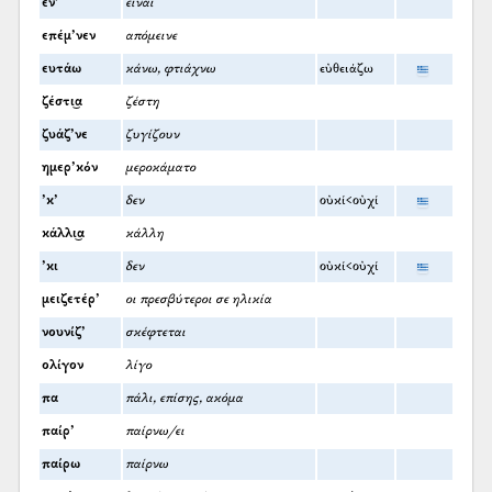
έν’
είναι
επέμ’νεν
απόμεινε
ευτάω
κάνω, φτιάχνω
εὐθειάζω
ζέστι͜α
ζέστη
ζυάζ’νε
ζυγίζουν
ημερ’κόν
μεροκάματο
’κ’
δεν
οὐκί<οὐχί
κάλλι͜α
κάλλη
’κι
δεν
οὐκί<οὐχί
μειζετέρ’
οι πρεσβύτεροι σε ηλικία
νουνίζ’
σκέφτεται
ολίγον
λίγο
πα
πάλι, επίσης, ακόμα
παίρ’
παίρνω/ει
παίρω
παίρνω