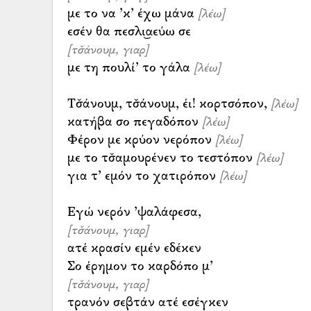
με το να ’κ’ έχω μάνα
[λέω]
[τσ̌άνουμ, γιαρ]
με τη πουλί’ το γάλα
[λέω]
Τσ̌άνουμ, τσ̌άνουμ, έι! κορτσόπον,
[λέω]
κατήβα σο πεγαδόπον
[λέω]
Φέρον με κρύον νερόπον
[λέω]
με το τσ̌αμουρένεν το τεστόπον
[λέω]
για τ’ εμόν το χατιρόπον
[λέω]
[τσ̌άνουμ, γιαρ]
ατέ κρασίν εμέν εδέκεν
[τσ̌άνουμ, γιαρ]
τρανόν σεβτάν ατέ εσέγκεν