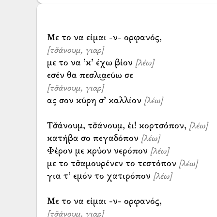
[τσ̌άνουμ, γιαρ]
με το να ’κ’ έχω βίον
[λέω]
[τσ̌άνουμ, γιαρ]
ας σον κύρη σ’ καλλίον
[λέω]
Τσ̌άνουμ, τσ̌άνουμ, έι! κορτσόπον,
[λέω]
κατήβα σο πεγαδόπον
[λέω]
Φέρον με κρύον νερόπον
[λέω]
με το τσ̌αμουρένεν το τεστόπον
[λέω]
για τ’ εμόν το χατιρόπον
[λέω]
[τσ̌άνουμ, γιαρ]