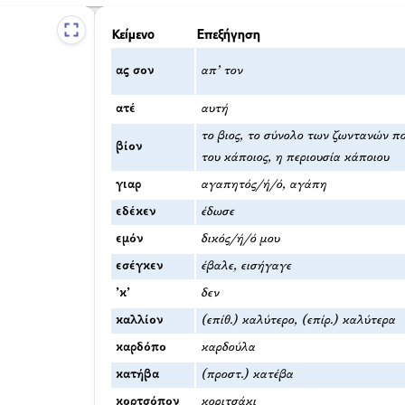
Κείμενο
Επεξήγηση
ας σον
απ’ τον
ατέ
αυτή
το βιος, το σύνολο των ζωντανών πο
βίον
του κάποιος, η περιουσία κάποιου
γιαρ
αγαπητός/ή/ό, αγάπη
εδέκεν
έδωσε
εμόν
δικός/ή/ό μου
εσέγκεν
έβαλε, εισήγαγε
’κ’
δεν
καλλίον
(επίθ.) καλύτερο, (επίρ.) καλύτερα
καρδόπο
καρδούλα
κατήβα
(προστ.) κατέβα
κορτσόπον
κοριτσάκι