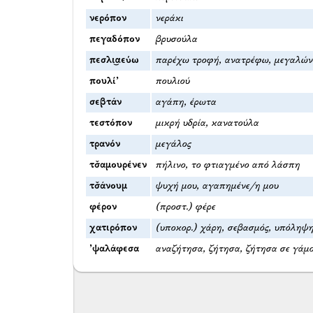
νερόπον
νεράκι
πεγαδόπον
βρυσούλα
πεσλι͜αεύω
παρέχω τροφή, ανατρέφω, μεγαλών
πουλί’
πουλιού
σεβτάν
αγάπη, έρωτα
τεστόπον
μικρή υδρία, κανατούλα
τρανόν
μεγάλος
τσ̌αμουρένεν
πήλινο, το φτιαγμένο από λάσπη
τσ̌άνουμ
ψυχή μου, αγαπημένε/η μου
φέρον
(προστ.) φέρε
χατιρόπον
(υποκορ.) χάρη, σεβασμός, υπόληψ
’ψαλάφεσα
αναζήτησα, ζήτησα, ζήτησα σε γάμ