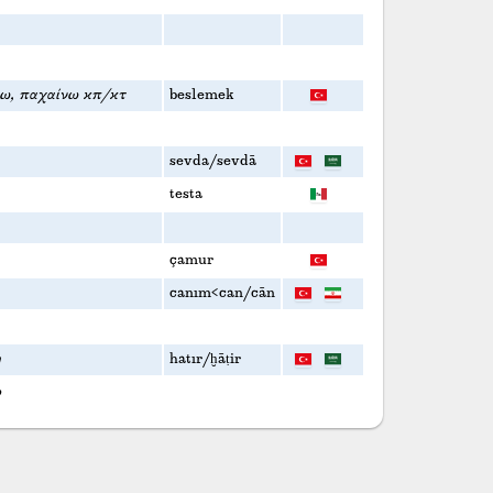
ω, παχαίνω κπ/κτ
beslemek
sevda/sevdā
testa
çamur
canım<can/cān
η
hatır/ḫāṭir
ο