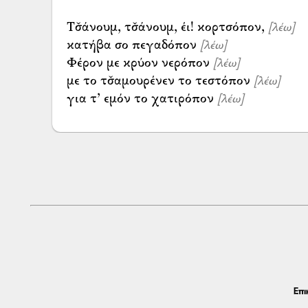
Τσ̌άνουμ, τσ̌άνουμ, έι! κορτσόπον,
[λέω]
κατήβα σο πεγαδόπον
[λέω]
Φέρον με κρύον νερόπον
[λέω]
με το τσ̌αμουρένεν το τεστόπον
[λέω]
για τ’ εμόν το χατιρόπον
[λέω]
Επι