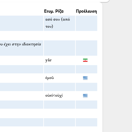
Ετυμ. Ρίζα
Προέλευση
ασό σον (από
τον)
υ έχει στην ιδιοκτησία
yâr
ἐμοῦ
οὐκί<οὐχί