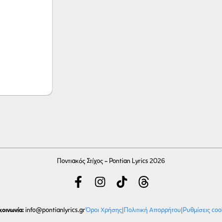
Ποντιακός Στίχος - Pontian Lyrics 2026
κοινωνία:
Όροι Χρήσης
|
Πολιτική Απορρήτου
|
Ρυθμίσεις coo
info
@pontianlyrics.gr