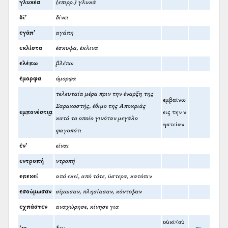
γλυκέα
(επιρρ.) γλυκά
δί’
δίνει
εγάπ’
αγάπη
εκλίστα
έσκυψα, έκλινα
ελέπω
βλέπω
έμορφα
όμορφα
τελευταία μέρα πριν την έναρξη της
εμβαίνω
Σαρακοστής, έθιμο της Αποκριάς
εμπονέστι͜α
εις την ν
κατά το οποίο γινόταν μεγάλο
ηστείαν
φαγοπότι
έν’
είναι
εντροπή
ντροπή
επεκεί
από εκεί, από τότε, ύστερα, κατόπιν
εσούμωσαν
σίμωσαν, πλησίασαν, κόντεψαν
εχπάστεν
αναχώρησε, κίνησε για
οὐκί<οὐ