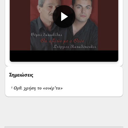
Σημειώσεις
¹ Ορθ. χρήση το «ονέρ’τα»