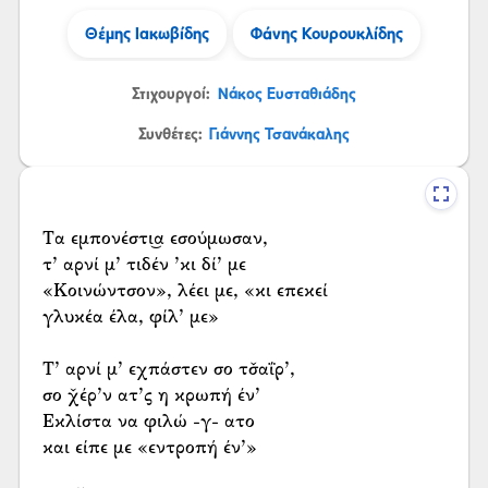
Θέμης Ιακωβίδης
Φάνης Κουρουκλίδης
Στιχουργοί:
Νάκος Ευσταθιάδης
Συνθέτες:
Γιάννης Τσανάκαλης
Τα εμπονέστι͜α εσούμωσαν,
τ’ αρνί μ’ τιδέν ’κι δί’ με
«Κοινώντσον», λέει με, «κι επεκεί
γλυκέα έλα, φίλ’ με»
Τ’ αρνί μ’ εχπάστεν σο τσ̌αΐρ’,
σο χ̌έρ’ν ατ’ς η κρωπή έν’
Εκλίστα να φιλώ -γ- ατο
και είπε με «εντροπή έν’»