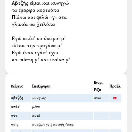
Αβτζ̌ής είμαι και κυνηγώ
τα έμορφα κορτσόπα
Πϊάνω και φιλώ -γ- ατα
γλυκέα σα χ̌ειλόπα
Εγώ απέσ’ σα όνειρα¹ μ’
ελέπω την τρυγόνα μ’
Εγώ έναν εγάπ’ έχω
και πίστη μ’ και εικόνα μ’
Ετυμ.
Κείμενο
Επεξήγηση
Προέλ.
Ρίζα
αβτζ̌ής
κυνηγός
avcı
απέσ’
μέσα
ατα
αυτά
ατ’ς
αυτής/της ή αυτούς/τους