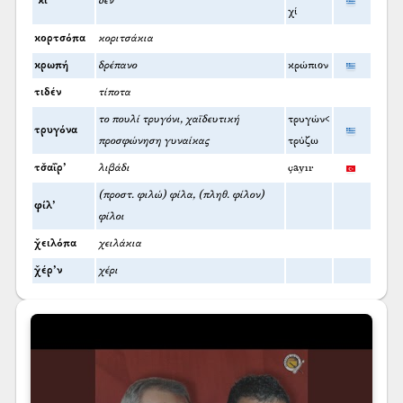
’κι
δεν
χί
κορτσόπα
κοριτσάκια
κρωπή
δρέπανο
κρώπιον
τιδέν
τίποτα
το πουλί τρυγόνι, χαϊδευτική
τρυγών<
τρυγόνα
προσφώνηση γυναίκας
τρύζω
τσ̌αΐρ’
λιβάδι
çayır
(προστ. φιλώ) φίλα, (πληθ. φίλον)
φίλ’
φίλοι
χ̌ειλόπα
χειλάκια
χ̌έρ’ν
χέρι