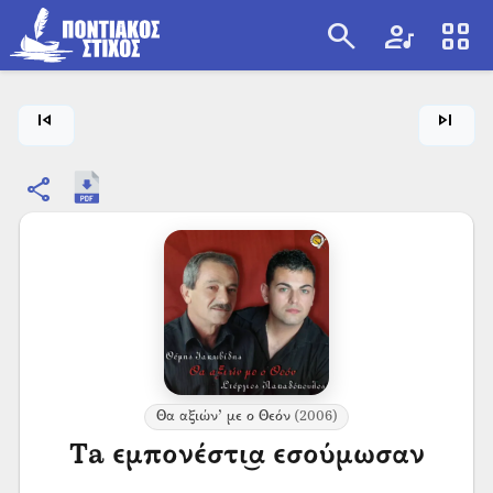
search
artist
view_cozy
search
skip_previous
skip_next
share
Θα αξιών’ με ο Θεόν
(2006)
Τa εμπονέστι͜α εσούμωσαν