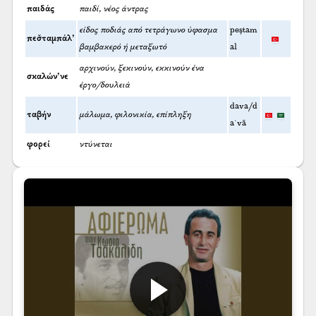
παιδάς
παιδί, νέος άντρας
είδος ποδιάς από τετράγωνο ύφασμα
peştam
πεσ̌ταμπάλ’
βαμβακερό ή μεταξωτό
al
αρχινούν, ξεκινούν, εκκινούν ένα
σκαλών’νε
έργο/δουλειά
dava/d
ταβήν
μάλωμα, φιλονικία, επίπληξη
aʿvā
φορεί
ντύνεται