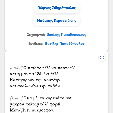
Γιώργος Σιδηρόπουλος
Μπάμπης Κεμανετζίδης
Στιχουργοί:
Βασίλης Παπαδόπουλος
Συνθέτες:
Βασίλης Παπαδόπουλος
Ο παιδάς θέλ’ να παντρεύ’
[Αμάν!]
και η μάνα τ’ ξάι ’κι θέλ’
Κατηγορούν την κουτσ̌ήν
και σκαλών’νε την ταβήν
Θεία μ’, το κορτσόπο σου
[Αμάν!]
μαύρον πεσ̌ταμπάλ’ φορεί
Μεταξένεν κι έμορφον,