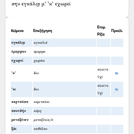
σην εγκάλι͜α μ’ ’κ’ εχωρεί
Ετυμ.
Κείμενο
Επεξήγηση
Προέλ.
Ρίζα
εγκάλι͜α
αγκαλιά
έμορφον
όμορφο
εχωρεί
χωράει
οὐκί<ο
’κ’
δεν
ὐχί
οὐκί<ο
’κι
δεν
ὐχί
κορτσόπο
κοριτσάκι
κουτσ̌ήν
κόρη
μεταξένεν
μεταξένια/ο
ξάι
καθόλου