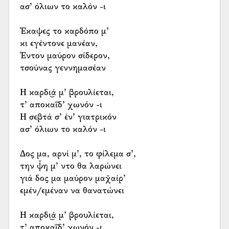
ασ’ όλιων το καλόν -ι
Έκαψες το καρδόπο μ’
κι εγέντονε μανέαν,
Έντον μαύρον σίδερον,
τσούνας γεννημασέαν
Η καρδι͜ά μ’ βρουλίεται,
τ’ αποκαΐδ’ χωνόν -ι
Η σεβτά σ’ έν’ γιατρικόν
ασ’ όλιων το καλόν -ι
Δος μα, αρνί μ’, το φίλεμα σ’,
την ψ̌η μ’ ντο θα λαρώνει
γιά δος μα μαύρον μαχ̌αίρ’
εμέν/εμέναν να θανατώνει
Η καρδι͜ά μ’ βρουλίεται,
τ’ αποκαΐδ’ χωνόν -ι