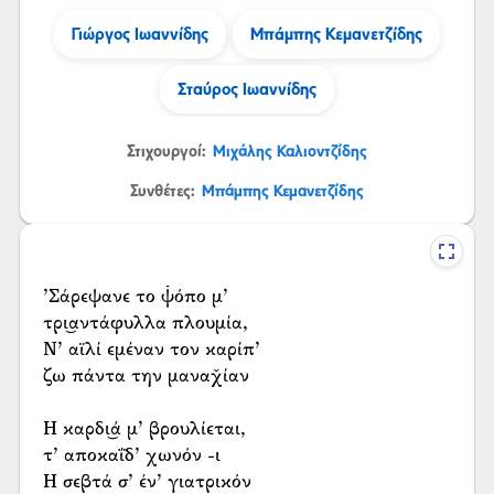
Γιώργος Ιωαννίδης
Μπάμπης Κεμανετζίδης
Σταύρος Ιωαννίδης
Στιχουργοί:
Μιχάλης Καλιοντζίδης
Συνθέτες:
Μπάμπης Κεμανετζίδης
’Σάρεψανε το ψ̌όπο μ’
τρι͜αντάφυλλα πλουμία,
Ν’ αϊλί εμέναν τον καρίπ’
ζω πάντα την μαναχ̌ίαν
Η καρδι͜ά μ’ βρουλίεται,
τ’ αποκαΐδ’ χωνόν -ι
Η σεβτά σ’ έν’ γιατρικόν