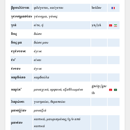
βρουλίεται
φλέγεται, καίγεται
brûler
γεννημασέαν
γέννημα, γόνος
γιά
είτε, ή
ya/yā
δος
δώσε
δος μα
δώσε μου
εγέντονε
έγινε
έν’
είναι
έντον
έγινε
καρδόπο
καρδούλα
garip/ġar
καρίπ’
μοναχικό, ορφανό, εξαθλιωμένο
īb
λαρώνει
γιατρεύει, θεραπεύει
μαναχ̌ίαν
μοναξιά
καπνιά, μαυρισμένος/η/ο από
μανέαν
καπνιά