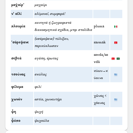
μαχ̌αίρ’
μαχαίρι
ν’ αϊλί
αλίμονο!, συμφορά!
κεντητά ή ζωγραφιστά
πλουμία
pluma
διακοσμητικά σχέδια, μτφ. στολίδια
(εσάρεψανε) τύλιξαν,
’σάρεψανε
sarmak
περικύκλωσαν
sevda/se
σεβτά
αγάπη, έρωτας
vdā
κύων→κ
τσούνας
σκύλας
ύαινα
φίλεμα
φιλί
χῶνος <
χωνόν
εστία, χωνευτήρι
χόανος
ψ̌η
ψυχή
ψ̌όπο
ψυχούλα