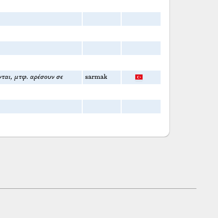
ται, μτφ. αρέσουν σε
sarmak