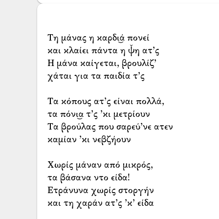
Τη μάνας η καρδι͜ά πονεί
και κλαίει πάντα η ψ̌η ατ’ς
Η μάνα καίγεται, βρουλίζ’
χάται για τα παιδία τ’ς
Τα κόπους ατ’ς είναι πολλά,
τα πόνι͜α τ’ς ’κι μετρίουν
Τα βρούλας που σαρεύ’νε ατεν
καμίαν ’κι νεβζήουν
Χωρίς μάναν από μικρός,
τα βάσανα ντο είδα!
Ετράνυνα χωρίς στοργήν
και τη χαράν ατ’ς ’κ’ είδα