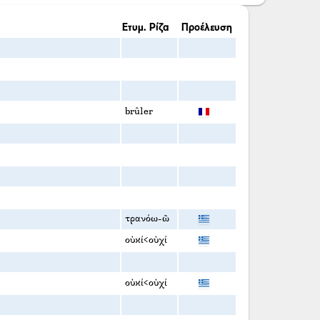
Ετυμ. Ρίζα
Προέλευση
brûler
τρανόω-ῶ
οὐκί<οὐχί
οὐκί<οὐχί