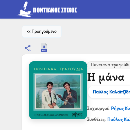
<< Προηγούμενο
share
Ποντιακά τραγούδ
Η μάνα
Παύλος Καλαϊτζίδ
Στιχουργοί:
Ρήγας Κο
Συνθέτες:
Παύλος Καλ