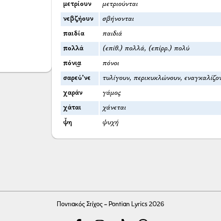
μετρίουν
μετριούνται
νεβζήουν
σβήνονται
παιδία
παιδιά
πολλά
(επίθ.) πολλά, (επίρρ.) πολύ
πόνι͜α
πόνοι
σαρεύ’νε
τυλίγουν, περικυκλώνουν, εναγκαλίζον
χαράν
γάμος
χάται
χάνεται
ψ̌η
ψυχή
Ποντιακός Στίχος - Pontian Lyrics 2026