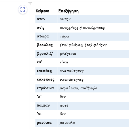
Κείμενο
Επεξήγηση
ατεν
αυτήν
ατ’ς
αυτής/της ή αυτούς/τους
ατώρα
τώρα
βρούλας
(τη) φλόγας, (τα) φλόγες
βρουλίζ’
φλέγεται
έν’
είναι
ενεπάες
αναπαύτηκες
εσ̌κεπάες
σκεπάστηκες
ετράνυνα
μεγάλωσα, ανέθρεψα
’κ’
δεν
καμίαν
ποτέ
’κι
δεν
μανίτσα
μανούλα