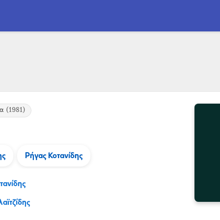
ια
(1981)
ης
Ρήγας Κοτανίδης
τανίδης
αϊτζίδης