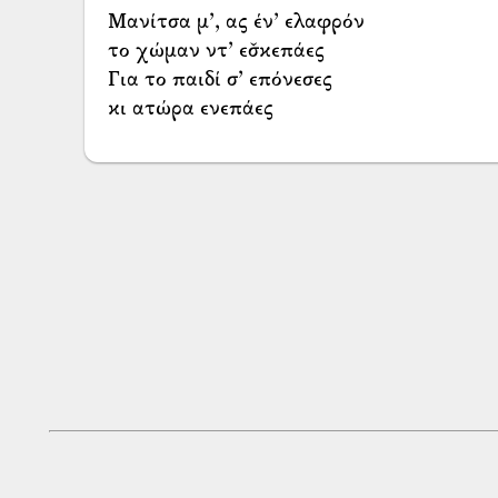
Μανίτσα μ’, ας έν’ ελαφρόν
το χώμαν ντ’ εσ̌κεπάες
Για το παιδί σ’ επόνεσες
κι ατώρα ενεπάες