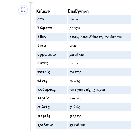
Κείμενο
Επεξήγηση
ατά
αυτά
λώματα
ρούχα
όθεν
όπου, οπουδήποτε, σε όποιον
όλια
όλα
ομματόπα
ματάκια
όντες
όταν
πατείς
πατάς
πίντς
πίνεις
ποδαρέας
πατημασιές, χνάρια
τερείς
κοιτάς
φιλείς
φιλάς
φορείς
φοράς
χ̌ειλόπα
χειλάκια