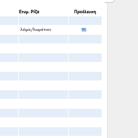
Ετυμ. Ρίζα
Προέλευση
λῶμα/λωμάτιον