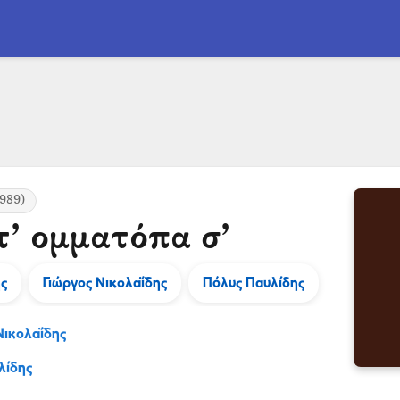
989)
’ ομματόπα σ’
ς
Γιώργος Νικολαΐδης
Πόλυς Παυλίδης
Νικολαΐδης
λίδης