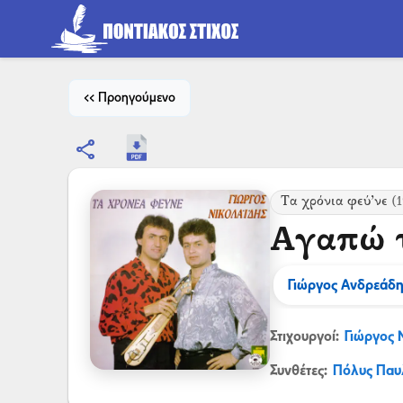
<< Προηγούμενο
share
Τα χρόνια φεύ’νε
(1
Αγαπώ τ
Γιώργος Ανδρεάδη
Στιχουργοί:
Γιώργος 
Συνθέτες:
Πόλυς Παυ