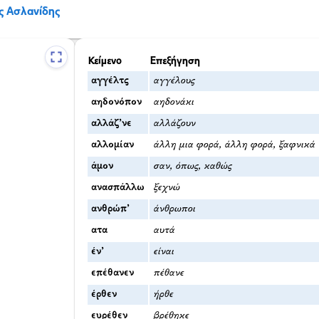
ς Ασλανίδης
Κείμενο
Επεξήγηση
αγγέλτς
αγγέλους
αηδονόπον
αηδονάκι
αλλάζ’νε
αλλάζουν
αλλομίαν
άλλη μια φορά, άλλη φορά, ξαφνικά
άμον
σαν, όπως, καθώς
ανασπάλλω
ξεχνώ
ανθρώπ’
άνθρωποι
ατα
αυτά
έν’
είναι
επέθανεν
πέθανε
έρθεν
ήρθε
ευρέθεν
βρέθηκε