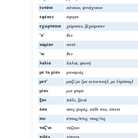
ευτάνε
κάνουν, φτιάχνουν
εφέκεν
άφησε
εχώρτσανε
χώρισαν, ξεχώρισαν
’κ’
δεν
καμίαν
ποτέ
’κι
δεν
λαλία
λαλιά, φωνή
με το μίαν
μονομιάς
μετ’
μαζί με (με αιτιατική), με (τρόπος)
μίαν
μια φορά
ξαν
πάλι, ξανά
όσα
όσες φορές, κάθε που, όποτε
σοι
στους/στις, τους/τις
τάζ’νε
τάζουν
τιδέν
τίποτα