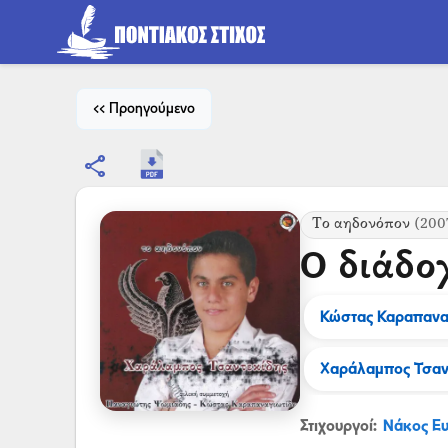
<< Προηγούμενο
share
Το αηδονόπον
(200
Ο διάδο
Κώστας Καραπανα
Χαράλαμπος Τσαν
Στιχουργοί:
Νάκος Ε