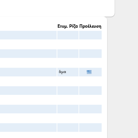
Ετυμ. Ρίζα
Προέλευση
ἅμα