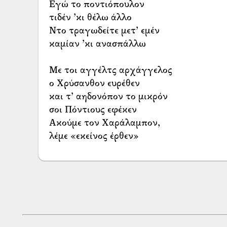
Εγώ το ποντιόπουλον
τιδέν ’κι θέλω άλλο
Ντο τραγωδείτε μετ’ εμέν
καμίαν ’κι ανασπάλλω
Με τοι αγγέλτς αρχάγγελος
ο Χρύσανθον ευρέθεν
και τ’ αηδονόπον το μικρόν
σοι Πόντιους εφέκεν
Ακούμε τον Χαράλαμπον,
λέμε «εκείνος έρθεν»