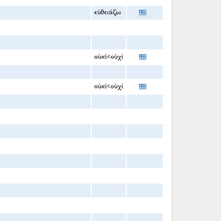
εὐθειάζω
οὐκί<οὐχί
οὐκί<οὐχί