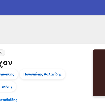
7)
χον
γιωτίδης
Παναγιώτης Ασλανίδης
τεκίδης
υσταθιάδης