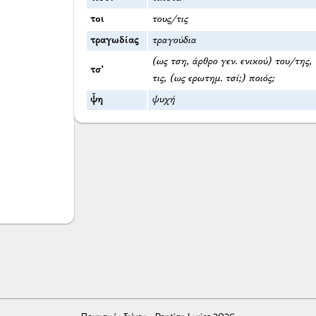
τοι
τους/τις
τραγωδίας
τραγούδια
(ως τση, άρθρο γεν. ενικού) του/της, 
τσ’
τις, (ως ερωτημ. τσί;) ποιός;
ψ̌η
ψυχή