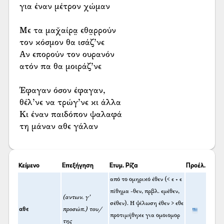
για έναν μέτρον χώμαν
Με τα μαχ̌αίρα̤ εθα̤ρρούν
τον κόσμον θα ισάζ’νε
Αν επορούν τον ουρανόν
ατόν πα θα μοιράζ’νε
Έφαγαν όσον έφαγαν,
θέλ’νε να τρώγ’νε κι άλλα
Κι έναν παιδόπον ψαλαφά
τη μάναν αθε γάλαν
Κείμενο
Επεξήγηση
Ετυμ. Ρίζα
Προέλ.
από το ομηρικό έθεν (< ε + ε
πίθημα -θεν, πρβλ. εμέθεν,
(αντων. γ’
σέθεν). Η ψίλωση έθεν > εθε
αθε
προσώπ.) του/
προτιμήθηκε για ομοιομορ
της