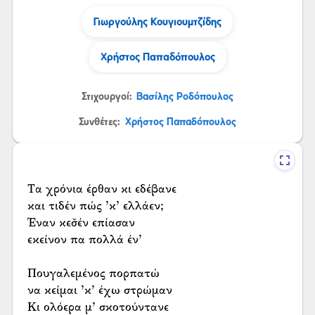
Γιωργούλης Κουγιουμτζίδης
Χρήστος Παπαδόπουλος
Στιχουργοί:
Βασίλης Ροδόπουλος
Συνθέτες:
Χρήστος Παπαδόπουλος
Τα χρόνια έρθαν κι εδέβανε
και τιδέν πώς ’κ’ ελλάεν;
Έναν κεσ̌έν επίασαν
εκείνον πα πολλά έν’
Πουγαλεμένος πορπατώ
να κείμαι ’κ’ έχω στρώμαν
Κι ολόερα μ’ σκοτούντανε