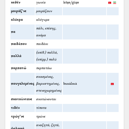
κεσ̌έν
γωνία
köşe/gūşe
μοιράζ’νε
μοιράζουν
ολόερα
ολόγυρα
πάλι, επίσης,
πα
ακόμα
παιδόπον
παιδάκι
(επίθ.) πολλά,
πολλά
(επίρρ.) πολύ
πορπατώ
περπατάω
σκασμένος,
πουγαλεμένος
βαριεστημένος,
bunalma
στενοχωρημένος
σκοτούντανε
σκοτώνονται
τιδέν
τίποτα
τρώγ’νε
τρώνε
αναζητά, ζητά,
ψαλαφά