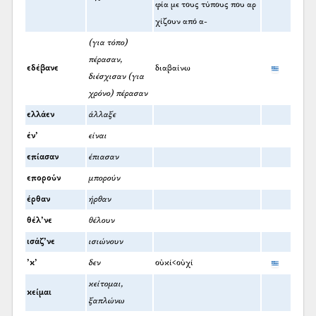
φία με τους τύπους που αρ
χίζουν από α-
(για τόπο)
πέρασαν,
εδέβανε
διαβαίνω
διέσχισαν (για
χρόνο) πέρασαν
ελλάεν
άλλαξε
έν’
είναι
επίασαν
έπιασαν
επορούν
μπορούν
έρθαν
ήρθαν
θέλ’νε
θέλουν
ισάζ’νε
ισιώνουν
’κ’
δεν
οὐκί<οὐχί
κείτομαι,
κείμαι
ξαπλώνω