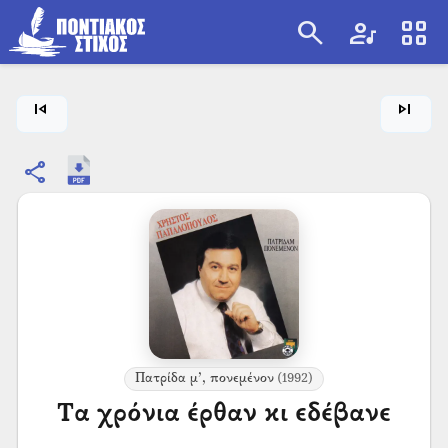
search
artist
view_cozy
search
skip_previous
skip_next
share
Πατρίδα μ’, πονεμένον
(1992)
Τα χρόνια έρθαν κι εδέβανε