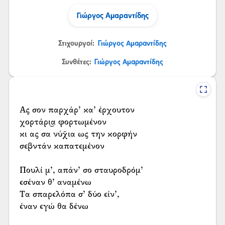
Γιώργος Αμαραντίδης
Στιχουργοί:
Γιώργος Αμαραντίδης
Συνθέτες:
Γιώργος Αμαραντίδης
Ας σον παρχάρ’ κα’ έρχουτον
χορτάρι͜α φορτωμένον
κι ας σα νύχ̌ια ως την κορφήν
σεβντάν καπατεμένον
Πουλί μ’, απάν’ σο σταυροδρόμ’
εσέναν θ’ αναμένω
Τα σπαρελόπα σ’ δύο είν’,
έναν εγώ θα δένω