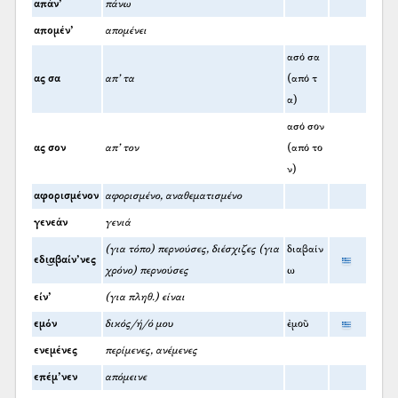
απάν’
πάνω
απομέν’
απομένει
ασό σα
ας σα
απ’ τα
(από τ
α)
ασό σον
ας σον
απ’ τον
(από το
ν)
αφορισμένον
αφορισμένο, αναθεματισμένο
γενεάν
γενιά
(για τόπο) περνούσες, διέσχιζες (για
διαβαίν
εδι͜αβαίν’νες
χρόνο) περνούσες
ω
είν’
(για πληθ.) είναι
εμόν
δικός/ή/ό μου
ἐμοῦ
ενεμένες
περίμενες, ανέμενες
επέμ’νεν
απόμεινε