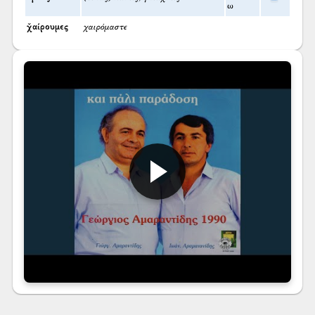
ω
χ̌αίρουμες
χαιρόμαστε