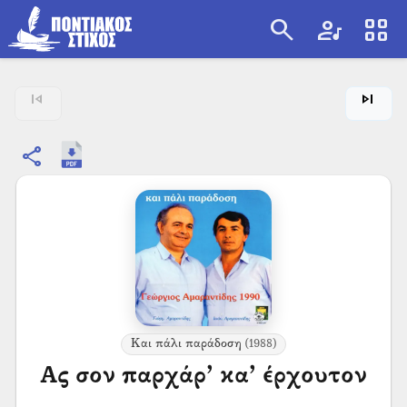
search
artist
view_cozy
search
skip_previous
skip_next
share
Και πάλι παράδοση
(1988)
Ας σον παρχάρ’ κα’ έρχουτον