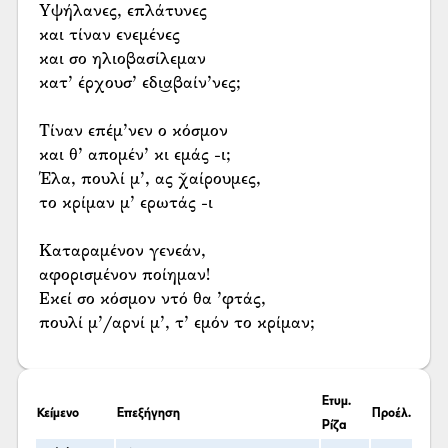
Υψήλανες, επλάτυνες
και τίναν ενεμένες
και σο ηλιοβασίλεμαν
κατ’ έρχουσ’ εδι͜αβαίν’νες;
Τίναν επέμ’νεν ο κόσμον
και θ’ απομέν’ κι εμάς -ι;
Έλα, πουλί μ’, ας χ̌αίρουμες,
το κρίμαν μ’ ερωτάς -ι
Καταραμένον γενεάν,
αφορισμένον ποίημαν!
Εκεί σο κόσμον ντό θα ’φτάς,
πουλί μ’/αρνί μ’, τ’ εμόν το κρίμαν;
Ετυμ.
Κείμενο
Επεξήγηση
Προέλ.
Ρίζα