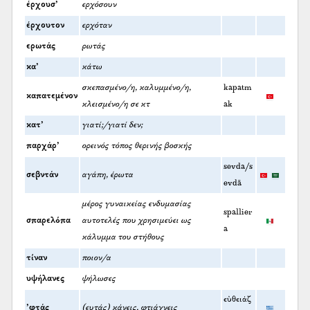
έρχουσ’
ερχόσουν
έρχουτον
ερχόταν
ερωτάς
ρωτάς
κα’
κάτω
σκεπασμένο/η, καλυμμένο/η,
kapatm
καπατεμένον
κλεισμένο/η σε κτ
ak
κατ’
γιατί;/γιατί δεν;
παρχάρ’
ορεινός τόπος θερινής βοσκής
sevda/s
σεβντάν
αγάπη, έρωτα
evdā
μέρος γυναικείας ενδυμασίας
spallier
σπαρελόπα
αυτοτελές που χρησιμεύει ως
a
κάλυμμα του στήθους
τίναν
ποιον/α
υψήλανες
ψήλωσες
εὐθειάζ
’φτάς
(ευτάς) κάνεις, φτιάχνεις