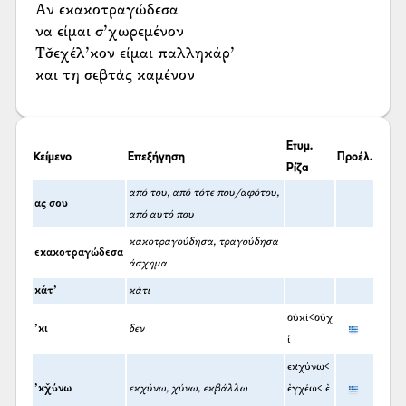
Αν εκακοτραγώδεσα
να είμαι σ’χωρεμένον
Τσ̌εχέλ’κον είμαι παλληκάρ’
και τη σεβτάς καμένον
Ετυμ.
Κείμενο
Επεξήγηση
Προέλ.
Ρίζα
από του, από τότε που/αφότου,
ας σου
από αυτό που
κακοτραγούδησα, τραγούδησα
εκακοτραγώδεσα
άσχημα
κάτ’
κάτι
οὐκί<οὐχ
’κι
δεν
ί
εκχύνω<
’κχ̌ύνω
εκχύνω, χύνω, εκβάλλω
ἐγχέω< ἐ