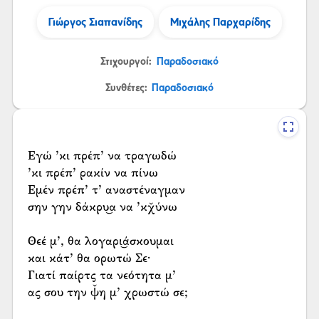
Γιώργος Σιαπανίδης
Μιχάλης Παρχαρίδης
Στιχουργοί:
Παραδοσιακό
Συνθέτες:
Παραδοσιακό
Εγώ ’κι πρέπ’ να τραγωδώ
’κι πρέπ’ ρακίν να πίνω
Εμέν πρέπ’ τ’ αναστέναγμαν
σην γην δάκρυ͜α να ’κχ̌ύνω
Θεέ μ’, θα λογαρι͜άσκουμαι
και κάτ’ θα ορωτώ Σε·
Γιατί παίρτς τα νεότητα μ’
ας σου την ψ̌η μ’ χρωστώ σε;