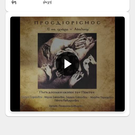
ψ̌η
ψυχή