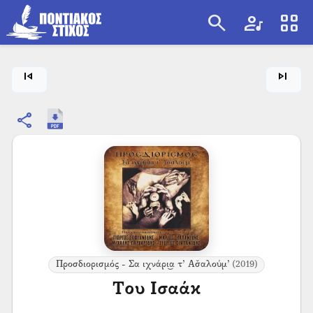
search
artist
view_cozy
search
skip_previous
skip_next
share
Προσδιορισμός - Σα ιχνάρι͜α τ’ Ασ̌αλούμ’
(2019)
Του Ισαάκ