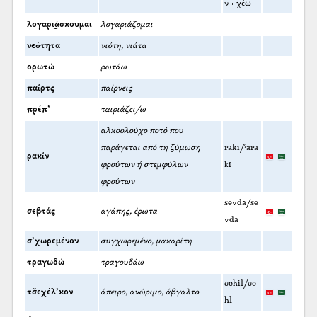
ν + χέω
λογαρι͜άσκουμαι
λογαριάζομαι
νεότητα
νιότη, νιάτα
ορωτώ
ρωτάω
παίρτς
παίρνεις
πρέπ’
ταιριάζει/ω
αλκοολούχο ποτό που
παράγεται από τη ζύμωση
rakı/ˁara
ρακίν
φρούτων ή στεμφύλων
ḳī
φρούτων
sevda/se
σεβτάς
αγάπης, έρωτα
vdā
σ’χωρεμένον
συγχωρεμένο, μακαρίτη
τραγωδώ
τραγουδάω
cehil/ce
τσ̌εχέλ’κον
άπειρο, ανώριμο, άβγαλτο
hl