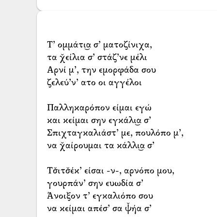
Τ’ ομμάτι͜α σ’ ματοζίνιχα,
τα χ̌είλια σ’ στάζ’νε μέλι
Αρνί μ’, την εμορφάδα σου
ζελεύ’ν’ ατο οι αγγέλοι
Παλληκαρόπον είμαι εγώ
και κείμαι σην εγκάλι͜α σ’
Σπιχταγκαλιάστ’ με, πουλόπο μ’,
να χ̌αίρουμαι τα κάλλι͜α σ’
Τσ̌ιτσ̌έκ’ είσαι -ν-, αρνόπο μου,
γουρπάν’ σην ευωδία σ’
Άνοιξον τ’ εγκαλιόπο σου
να κείμαι απέσ’ σα ψ̌ήα σ’