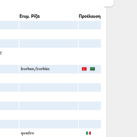
Ετυμ. Ρίζα
Προέλευση
η
kurban/ḳurbān
quadro