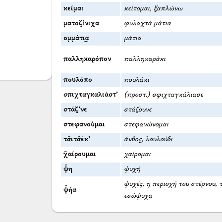
κείμαι
κείτομαι, ξαπλώνω
ματοζίνιχα
φυλαχτά μάτια
ομμάτι͜α
μάτια
παλληκαρόπον
παλληκαράκι
πουλόπο
πουλάκι
σπιχταγκαλιάστ’
(προστ.) σφιχταγκάλιασε
στάζ’νε
στάζουνε
στεφανούμαι
στεφανώνομαι
τσ̌ιτσ̌έκ’
άνθος, λουλούδι
χ̌αίρουμαι
χαίρομαι
ψ̌η
ψυχή
ψυχές, η περιοχή του στέρνου, 
ψ̌ήα
εσώψυχα