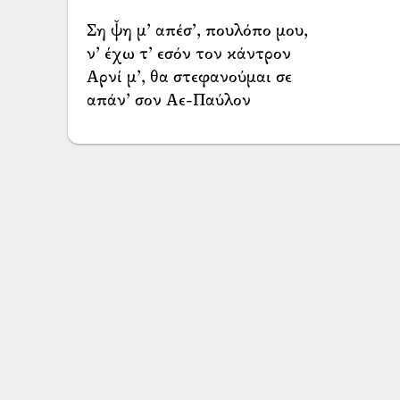
Ση ψ̌η μ’ απέσ’, πουλόπο μου,
ν’ έχω τ’ εσόν τον κάντρον
Αρνί μ’, θα στεφανούμαι σε
απάν’ σον Αε-Παύλον