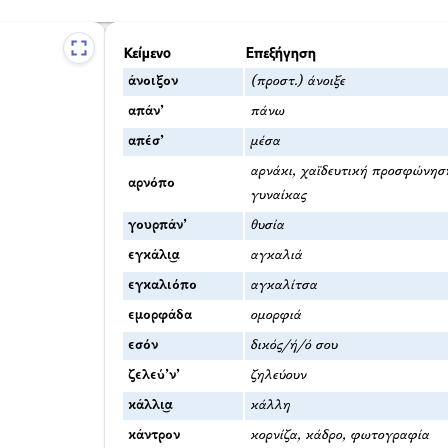
Κείμενο
Επεξήγηση
άνοιξον
(προστ.) άνοιξε
απάν’
πάνω
απέσ’
μέσα
αρνάκι, χαϊδευτική προσφώνησ
αρνόπο
γυναίκας
γουρπάν’
θυσία
εγκάλι͜α
αγκαλιά
εγκαλιόπο
αγκαλίτσα
εμορφάδα
ομορφιά
εσόν
δικός/ή/ό σου
ζελεύ’ν’
ζηλεύουν
κάλλι͜α
κάλλη
κάντρον
κορνίζα, κάδρο, φωτογραφία