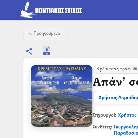
<< Προηγούμενο
share
Κρέμιτσας τραγωδί
Απάν’ σ
Χρήστος Ακριτίδη
Στιχουργοί:
Χρήστος 
Συνθέτες:
Γιωργούλη
Παραδοσι