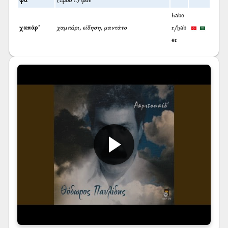
φά’
(προστ.) φάε
habe
χαπάρ’
χαμπάρι, είδηση, μαντάτο
r/ḫab
er