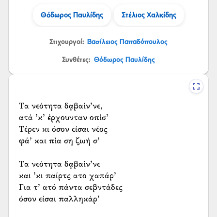
Θόδωρος Παυλίδης
Στέλιος Χαλκίδης
Στιχουργοί:
Βασίλειος Παπαδόπουλος
Συνθέτες:
Θόδωρος Παυλίδης
Τα νεότητα δα̤βαίν’νε,
ατά ’κ’ έρχουνταν οπίσ’
Τέρεν κι όσον είσαι νέος
φά’ και πία ση ζωή σ’
Τα νεότητα δα̤βαίν’νε
και ’κι παίρτς ατο χαπάρ’
Για τ’ ατό πάντα σεβντάδες
όσον είσαι παλληκάρ’