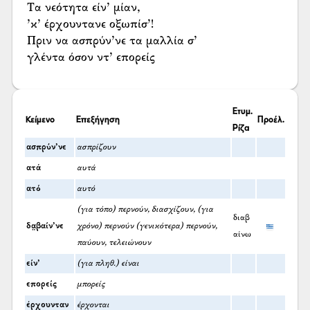
Τα νεότητα είν’ μίαν,
’κ’ έρχουντανε οξωπίσ’!
Πριν να ασπρύν’νε τα μαλλία σ’
γλέντα όσον ντ’ επορείς
Ετυμ.
Κείμενο
Επεξήγηση
Προέλ.
Ρίζα
ασπρύν’νε
ασπρίζουν
ατά
αυτά
ατό
αυτό
(για τόπο) περνούν, διασχίζουν, (για
διαβ
δα̤βαίν’νε
χρόνο) περνούν (γενικότερα) περνούν,
αίνω
παύουν, τελειώνουν
είν’
(για πληθ.) είναι
επορείς
μπορείς
έρχουνταν
έρχονται