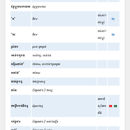
έρχουντανε
έρχονται
οὐκί<
’κ’
δεν
οὐχί
οὐκί<
’κι
δεν
οὐχί
μίαν
μια φορά
νεότητα
νιότη, νιάτα
οξωπίσ’
πίσω, αντίστροφα
οπίσ’
πίσω
παίρτς
παίρνεις
πία
(προστ.) πιες
sevd
σεβντάδες
έρωτες
a/sev
dā
τέρεν
(προστ.) κοίταξε