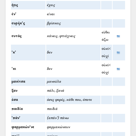
έ͜εις
έχεις
έν’
είναι
ευρήκ’ς
βρίσκεις
εὐθει
ευτάς
κάνεις, φτιάχνεις
άζω
οὐκί<
’κ’
δεν
οὐχί
οὐκί<
’κι
δεν
οὐχί
μανίτσα
μανούλα
ξαν
πάλι, ξανά
όσα
όσες φορές, κάθε που, όποτε
παιδία
παιδιά
’πάν’
(απάν’) πάνω
φαρμακών’νε
φαρμακώνουν