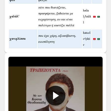
φεύ’
φεύγει
κάτι που θυσιάζεται,
hela
προσφέρεται, ξοδεύεται με
χαλάλ’
l/ḥalā
ευχαρίστηση, αν και είναι
l
πολύτιμο ή κοστίζει πολλά
hatırl
που έχει χάρη, αξιοσέβαστη,
χατιρλίσσα
ı<ḫāṭi
ευυπόληπτη
r