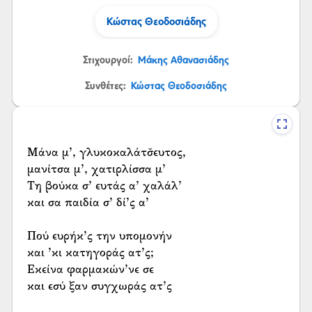
Κώστας Θεοδοσιάδης
Στιχουργοί:
Μάκης Αθανασιάδης
Συνθέτες:
Κώστας Θεοδοσιάδης
Μάνα μ’, γλυκοκαλάτσ̌ευτος,
μανίτσα μ’, χατιρλίσσα μ’
Τη βούκα σ’ ευτάς α’ χαλάλ’
και σα παιδία σ’ δί’ς α’
Πού ευρήκ’ς την υπομονήν
και ’κι κατηγοράς ατ’ς;
Εκείνα φαρμακών’νε σε
και εσύ ξαν συγχωράς ατ’ς