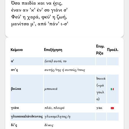
Όσα παιδία και να έ͜εις,
έναν αν ’κ’ έν’ σο γιάνι σ’
Φεύ’ η χαρά, φεύ’ η ζωή,
μανίτσα μ’, από ’πάν’ ι-σ’
Ετυμ.
Κείμενο
Επεξήγηση
Προέλ.
Ρίζα
α’
(ατό) αυτό, το
ατ’ς
αυτής/της ή αυτούς/τους
bucca
(=μά
βούκα
μπουκιά
γουλ
ο)
γιάνι
πλάι, πλευρό
yan
γλυκοκαλάτσ̌ευτος
γλυκομίλητος/η
δί’ς
δίνεις