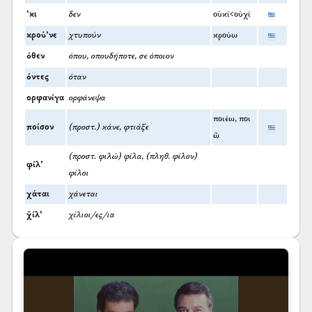
’κι
δεν
οὐκί<οὐχί
κρού’νε
χτυπούν
κρούω
όθεν
όπου, οπουδήποτε, σε όποιον
όντες
όταν
ορφανίγα
ορφάνεψα
ποιέω, ποι
ποίσον
(προστ.) κάνε, φτιάξε
ῶ
(προστ. φιλώ) φίλα, (πληθ. φίλον)
φίλ’
φίλοι
χάται
χάνεται
χ̌ίλ’
χίλιοι/ες/ια