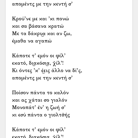
απομέντς με την κεντή σ’
Κρού’νε με και ’κι πονώ
και σα βάσανα κρατώ
Με τα δάκρυ͜α και αν ζω,
έμαθα να αγαπώ
Κάποτε τ’ εμόν οι φίλ’
εκατό, δι͜ακόσι͜α, χ̌ίλ’!
Κι όντες ’κ’ έ͜εις άλλο να δί’ς,
απομέντς με την κεντή σ’
Ποίσον πάντα το καλόν
και ας χάται σο γιαλόν
Μονοπάτ’ έν’ η ζωή σ’
κι εσύ πάντα ο γιολτσ̌ής
Κάποτε τ’ εμόν οι φίλ’
εκατό, δι͜ακόσι͜α, χ̌ίλ’!