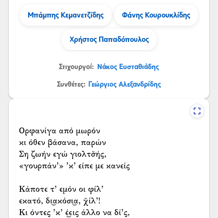
Μπάμπης Κεμανετζίδης
Φάνης Κουρουκλίδης
Χρήστος Παπαδόπουλος
Στιχουργοί:
Νάκος Ευσταθιάδης
Συνθέτες:
Γεώργιος Αλεξανδρίδης
Ορφανίγα από μωρόν
κι όθεν βάσανα, παρών
Ση ζωήν εγώ γιολτσ̌ής,
«γουρπάν’» ’κ’ είπε με κανείς
Κάποτε τ’ εμόν οι φίλ’
εκατό, δι͜ακόσι͜α, χ̌ίλ’!
Κι όντες ’κ’ έ͜εις άλλο να δί’ς,