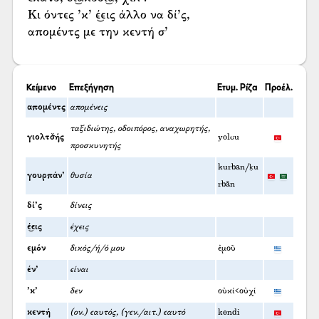
Κι όντες ’κ’ έ͜εις άλλο να δί’ς,
απομέντς με την κεντή σ’
Κείμενο
Επεξήγηση
Ετυμ. Ρίζα
Προέλ.
απομέντς
απομένεις
ταξιδιώτης, οδοιπόρος, αναχωρητής,
γιολτσ̌ής
yolcu
προσκυνητής
kurban/ḳu
γουρπάν’
θυσία
rbān
δί’ς
δίνεις
έ͜εις
έχεις
εμόν
δικός/ή/ό μου
ἐμοῦ
έν’
είναι
’κ’
δεν
οὐκί<οὐχί
κεντή
(ον.) εαυτός, (γεν./αιτ.) εαυτό
kendi