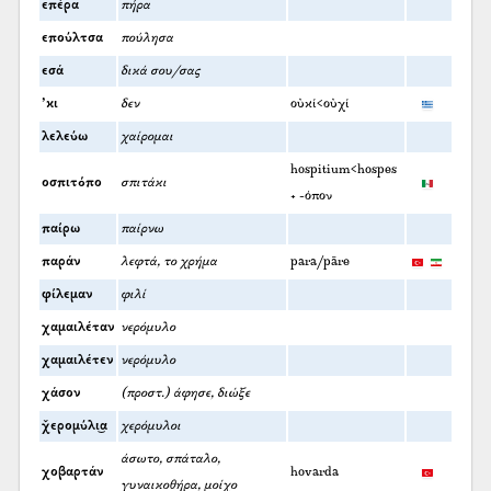
επέρα
πήρα
επούλτσα
πούλησα
εσά
δικά σου/σας
’κι
δεν
οὐκί<οὐχί
λελεύω
χαίρομαι
hospitium<hospes
οσπιτόπο
σπιτάκι
+ -όπον
παίρω
παίρνω
παράν
λεφτά, το χρήμα
para/pāre
φίλεμαν
φιλί
χαμαιλέταν
νερόμυλο
χαμαιλέτεν
νερόμυλο
χάσον
(προστ.) άφησε, διώξε
χ̌ερομύλι͜α
χερόμυλοι
άσωτο, σπάταλο,
χοβαρτάν
hovarda
γυναικοθήρα, μοίχο