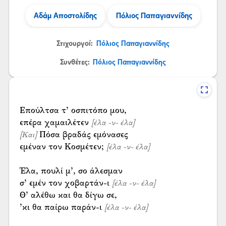
Αδάμ Αποστολίδης
Πόλιος Παπαγιαννίδης
Στιχουργοί:
Πόλιος Παπαγιαννίδης
Συνθέτες:
Πόλιος Παπαγιαννίδης
Επούλτσα τ’ οσπιτόπο μου,
επέρα χαμαιλέτεν
[έλα -ν- έλα]
Πόσα βραδάς εμόνασες
[Και]
εμέναν τον Κοσμέτεν;
[έλα -ν- έλα]
Έλα, πουλί μ’, σο άλεσμαν
σ’ εμέν τον χοβαρτάν-ι
[έλα -ν- έλα]
Θ’ αλέθω και θα δίγω σε,
’κι θα παίρω παράν-ι
[έλα -ν- έλα]