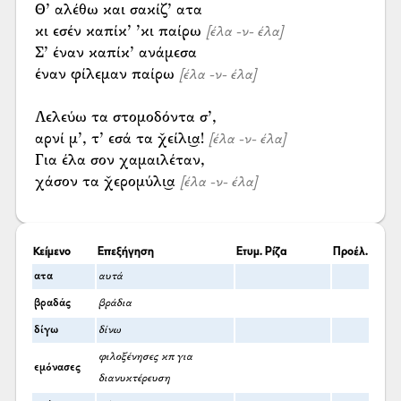
Θ’ αλέθω και σακίζ’ ατα
κι εσέν καπίκ’ ’κι παίρω
[έλα -ν- έλα]
Σ’ έναν καπίκ’ ανάμεσα
έναν φίλεμαν παίρω
[έλα -ν- έλα]
Λελεύω τα στομοδόντα σ’,
αρνί μ’, τ’ εσά τα χ̌είλι͜α!
[έλα -ν- έλα]
Για έλα σον χαμαιλέταν,
χάσον τα χ̌ερομύλι͜α
[έλα -ν- έλα]
Κείμενο
Επεξήγηση
Ετυμ. Ρίζα
Προέλ.
ατα
αυτά
βραδάς
βράδια
δίγω
δίνω
φιλοξένησες κπ για
εμόνασες
διανυκτέρευση