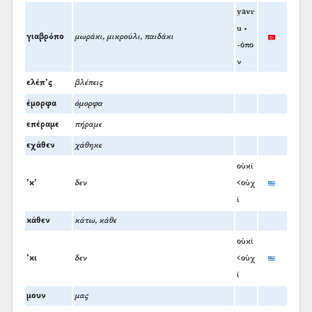
yavr
u +
γιαβρόπο
μωράκι, μικρούλι, παιδάκι
-όπο
ν
ελέπ’ς
βλέπεις
έμορφα
όμορφα
επέραμε
πήραμε
εχάθεν
χάθηκε
οὐκί
’κ’
δεν
<οὐχ
ί
κάθεν
κάτω, κάθε
οὐκί
’κι
δεν
<οὐχ
ί
μουν
μας