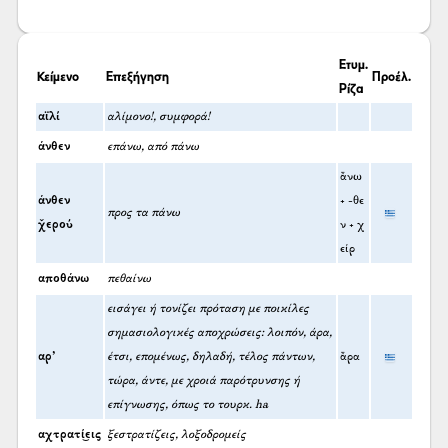
Ετυμ.
Κείμενο
Επεξήγηση
Προέλ.
Ρίζα
αϊλί
αλίμονο!, συμφορά!
άνθεν
επάνω, από πάνω
ἄνω
άνθεν
+ -θε
προς τα πάνω
χ̌ερού
ν + χ
είρ
αποθάνω
πεθαίνω
εισάγει ή τονίζει πρόταση με ποικίλες
σημασιολογικές αποχρώσεις: λοιπόν, άρα,
αρ’
έτσι, επομένως, δηλαδή, τέλος πάντων,
ἄρα
τώρα, άντε, με χροιά παρότρυνσης ή
επίγνωσης, όπως το τουρκ. ha
αχτρατί͜εις
ξεστρατίζεις, λοξοδρομείς