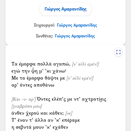
Γιώργος Αμαραντίδης
Στιχουργοί:
Γιώργος Αμαραντίδης
Συνθέτες:
Γιώργος Αμαραντίδης
Τα έμορφα πολλά αγαπώ,
[ν’ αϊλί εμέν!]
εγώ την ψ̌η μ’ ’κι χάνω¹
Με τα έμορφα θάψτε με
[ν’ αϊλί εμέν!]
αρ’ όντες αποθάνω
Όντες ελέπ’ς με ντ’ αχτρατί͜εις
[Και -ν- αρ’]
[γιαβρόπο μου]
άνθεν χ̌ερού και κάθεν;
[νε]
Τ’ έναν τ’ άλλο αν ’κ’ επέραμε
η σεβντά μουν ’κ’ εχάθεν