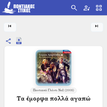
search
artist
view_cozy
search
skip_previous
skip_next
share
Ποντιακό Γλέντι Νο1
(2008)
Τα έμορφα πολλά αγαπώ