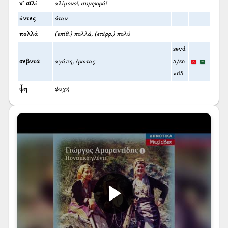
ν’ αϊλί
αλίμονο!, συμφορά!
όντες
όταν
πολλά
(επίθ.) πολλά, (επίρρ.) πολύ
sevd
σεβντά
αγάπη, έρωτας
a/se
vdā
ψ̌η
ψυχή