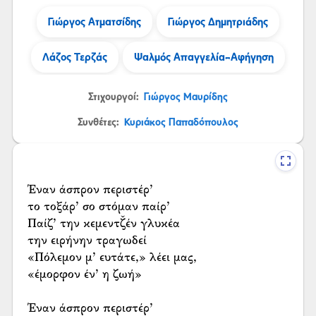
Γιώργος Ατματσίδης
Γιώργος Δημητριάδης
Λάζος Τερζάς
Ψαλμός Απαγγελία-Αφήγηση
Στιχουργοί:
Γιώργος Μαυρίδης
Συνθέτες:
Κυριάκος Παπαδόπουλος
Έναν άσπρον περιστέρ’
το τοξάρ’ σο στόμαν παίρ’
Παίζ’ την κεμεντζ̌έν γλυκέα
την ειρήνην τραγωδεί
«Πόλεμον μ’ ευτάτε,» λέει μας,
«έμορφον έν’ η ζωή»
Έναν άσπρον περιστέρ’