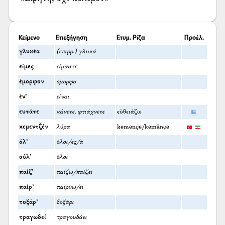
Κείμενο
Επεξήγηση
Ετυμ. Ρίζα
Προέλ.
γλυκέα
(επιρρ.) γλυκά
είμες
είμαστε
έμορφον
όμορφο
έν’
είναι
ευτάτε
κάνετε, φτιάχνετε
εὐθειάζω
κεμεντζ̌έν
λύρα
kemençe/kemānçe
όλ’
όλοι/ες/α
ούλ’
όλοι
παίζ’
παίζω/παίζει
παίρ’
παίρνω/ει
τοξάρ’
δοξάρι
τραγωδεί
τραγουδάει