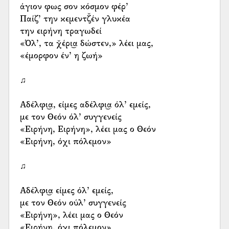
άγιον φως σον κόσμον φέρ’
Παίζ’ την κεμεντζ̌έν γλυκέα
την ειρήνη τραγωδεί
«Όλ’, τα χ̌έρι͜α δώστεν,» λέει μας,
«έμορφον έν’ η ζωή»
♫
Αδέλφι͜α, είμες αδέλφι͜α όλ’ εμείς,
με τον Θεόν όλ’ συγγενείς
«Ειρήνη, Ειρήνη», λέει μας ο Θεόν
«Ειρήνη, όχι πόλεμον»
♫
Αδέλφι͜α είμες όλ’ εμείς,
με τον Θεόν ούλ’ συγγενείς
«Ειρήνη», λέει μας ο Θεόν
«Ειρήνη, όχι πόλεμον»