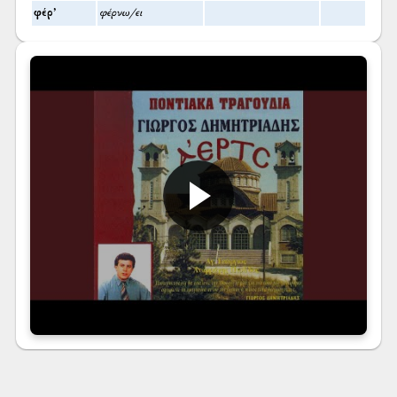
φέρ’
φέρνω/ει