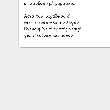
σο καρδόπο μ’ φαρμάκια
Ασέα τον παράδεισο σ’,
πέει μ’ έναν γλυκύν λόγον
Εγένουμ’νε τ’ εγάπ’ς γεσίρ’
για τ’ εσέναν και μόνον