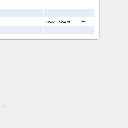
κύων→κύαινα
kies