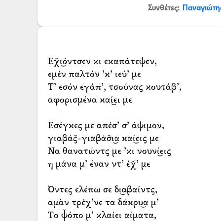
Συνθέτες:
Παναγιώτη
Εχ̌ι͜όντσεν κι εκαπάτεψεν,
εμέν παλτόν ’κ’ ιεύ’ με
Τ’ εσόν εγάπ’, τσούνας κουτάβ’,
αφορισμένα καί͜ει με
Εσέγκες με απέσ’ σ’ άψιμον,
γιαβάς̌-γιαβάσ̌ι͜α καί͜εις με
Να θανατώντς με ’κι νουνί͜εις
η μάνα μ’ έναν ντ’ έχ̌’ με
Όντες ελέπω σε δι͜αβαίντς,
αμὰν τρέχ’νε τα δάκρυ͜α μ’
Το ψ̌όπο μ’ κλαίει αίματα,