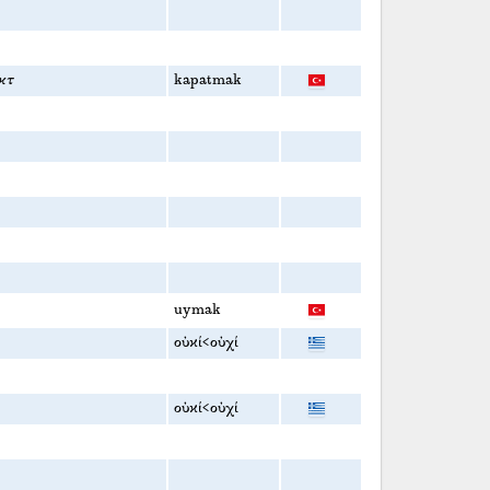
κτ
kapatmak
uymak
οὐκί<οὐχί
οὐκί<οὐχί