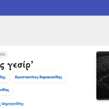
26)
ς γεσίρ’
δης
Κωνσταντίνος Καρακασίδης
νίδης
ς Δημητριάδης