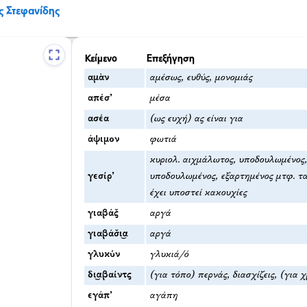
ς Στεφανίδης
Κείμενο
Επεξήγηση
αμὰν
αμέσως, ευθύς, μονομιάς
απέσ’
μέσα
ασέα
(ως ευχή) ας είναι για
άψιμον
φωτιά
κυριολ. αιχμάλωτος, υποδουλωμένος
γεσίρ’
υποδουλωμένος, εξαρτημένος μτφ. τ
έχει υποστεί κακουχίες
γιαβάς̌
αργά
γιαβάσ̌ι͜α
αργά
γλυκύν
γλυκιά/ό
δι͜αβαίντς
(για τόπο) περνάς, διασχίζεις, (για 
εγάπ’
αγάπη