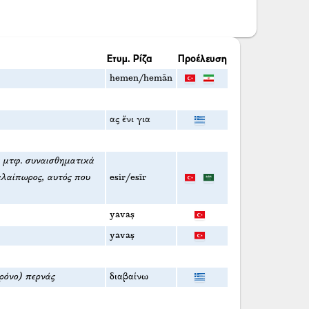
Ετυμ. Ρίζα
Προέλευση
hemen/hemān
ας ἔνι για
, μτφ. συναισθηματικά
αλαίπωρος, αυτός που
esir/esīr
yavaş
yavaş
χρόνο) περνάς
διαβαίνω