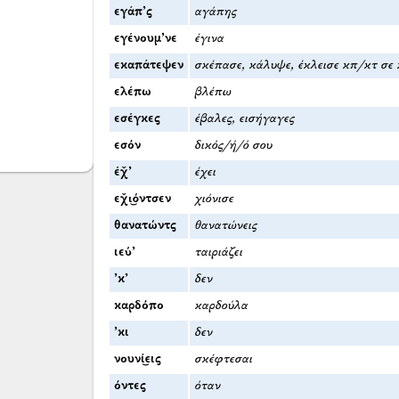
εγάπ’ς
αγάπης
εγένουμ’νε
έγινα
εκαπάτεψεν
σκέπασε, κάλυψε, έκλεισε κπ/κτ σε 
ελέπω
βλέπω
εσέγκες
έβαλες, εισήγαγες
εσόν
δικός/ή/ό σου
έχ̌’
έχει
εχ̌ι͜όντσεν
χιόνισε
θανατώντς
θανατώνεις
ιεύ’
ταιριάζει
’κ’
δεν
καρδόπο
καρδούλα
’κι
δεν
νουνί͜εις
σκέφτεσαι
όντες
όταν