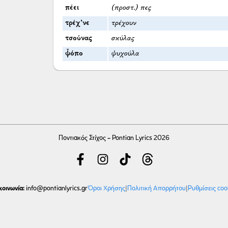
πέει
(προστ.) πες
τρέχ’νε
τρέχουν
τσούνας
σκύλας
ψ̌όπο
ψυχούλα
Ποντιακός Στίχος - Pontian Lyrics 2026
κοινωνία:
Όροι Χρήσης
|
Πολιτική Απορρήτου
|
Ρυθμίσεις coo
info
@pontianlyrics.gr
Με την ευγενική χορηγία φιλοξενίας της