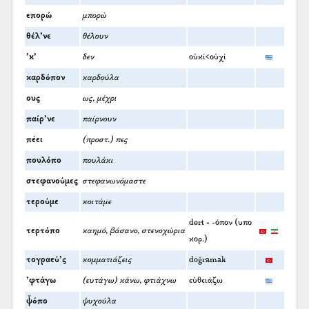
επορώ
μπορώ
θέλ’νε
θέλουν
’κ’
δεν
οὐκί<οὐχί
καρδόπον
καρδούλα
ους
ως, μέχρι
παίρ’νε
παίρνουν
πέει
(προστ.) πες
πουλόπο
πουλάκι
στεφανούμες
στεφανωνόμαστε
τερούμε
κοιτάμε
dert + -όπον (υπο
τερτόπο
καημό, βάσανο, στενοχώρια
κορ.)
τογραεύ’ς
κομματιάζεις
doğramak
’φτάγω
(ευτάγω) κάνω, φτιάχνω
εὐθειάζω
ψ̌όπο
ψυχούλα