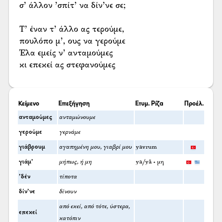
σ’ άλλον ’σπίτ’ να δίν’νε σε;
Τ’ έναν τ’ άλλο ας τερούμε,
πουλόπο μ’, ους να γερούμε
Έλα εμείς ν’ ανταμούμες
κι επεκεί ας στεφανούμες
Κείμενο
Επεξήγηση
Ετυμ. Ρίζα
Προέλ.
ανταμούμες
ανταμώνουμε
γερούμε
γερνάμε
γιάβρουμ
αγαπημένη μου, γιαβρί μου
yavrum
γιάμ’
μήπως, ή μη
ya/yā + μη
’δέν
τίποτα
δίν’νε
δίνουν
από εκεί, από τότε, ύστερα,
επεκεί
κατόπιν