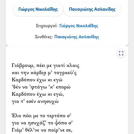
Γιώργος Νικολαΐδης
Παναγιώτης Ασλανίδης
Στιχουργοί:
Γιώργος Νικολαΐδης
Συνθέτες:
Παναγιώτης Ασλανίδης
Γιάβρουμ, πέει με γιατί κλαις
και την κάρδι͜α μ’ τογραεύ’ς
Καρδόπον έχω κι εγώ
’δέν να ’φτάγω ’κ’ επορώ
Καρδόπον έχω κι εγώ,
για τ’ εσέν ανησυχώ
Έλα πέει με το τερτόπο σ’
για να ησυχάζ’ το ψ̌όπο σ’
Γιάμ’ θέλ’νε να παίρ’νε σε,