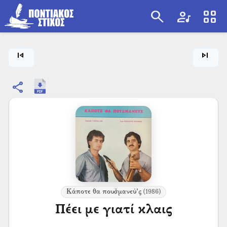
search
artist
view_cozy
search
skip_previous
skip_next
share
Κάποτε θα πουσ̌μανεύ’ς
(1986)
Πέει με γιατί κλαις