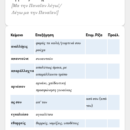
[Μα την Παναΐαν λέγω!/
Λέγω μα την Παναΐαν!]
Κείμενο
Επεξήγηση
Ετυμ. Ρίζα
Προέλ.
φοράς τα καλά/γιορτινά σου
αναλλά͜εις
ρούχα
απαντούνε
συναντούν
απολύτως όμοια, με
απαράλλαχτα
απαράλλακτο τρόπο
αρνάκι, χαϊδευτική
αρνόπον
προσφώνηση γυναίκας
ασό σον (από
ας σον
απ’ τον
τον)
εγκαλιόπο
αγκαλίτσα
εθαρρείς
θαρρείς, νομίζεις, υποθέτεις