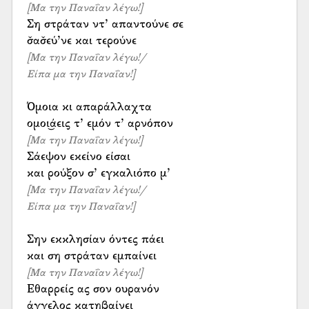
[Μα την Παναΐαν λέγω!]
Ση στράταν ντ’ απαντούνε σε
[Μα την Παναΐαν λέγω!/
Είπα μα την Παναΐαν!]
Όμοια κι απαράλλαχτα
[Μα την Παναΐαν λέγω!]
Σάεψον εκείνο είσαι
[Μα την Παναΐαν λέγω!/
Είπα μα την Παναΐαν!]
Σην εκκλησίαν όντες πάει
[Μα την Παναΐαν λέγω!]
Εθαρρείς ας σον ουρανόν