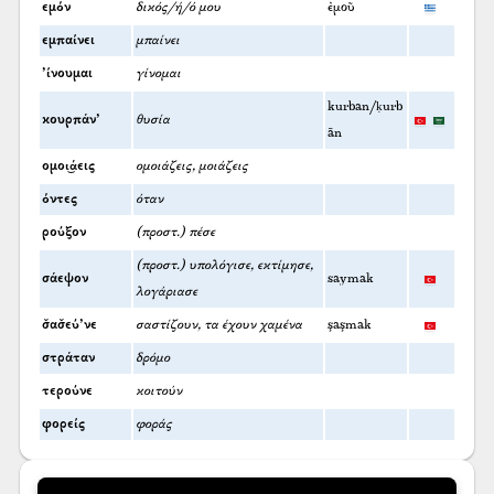
εμόν
δικός/ή/ό μου
ἐμοῦ
εμπαίνει
μπαίνει
’ίνουμαι
γίνομαι
kurban/ḳurb
κουρπάν’
θυσία
ān
ομοι͜άεις
ομοιάζεις, μοιάζεις
όντες
όταν
ρούξον
(προστ.) πέσε
(προστ.) υπολόγισε, εκτίμησε,
σάεψον
saymak
λογάριασε
σ̌ασ̌εύ’νε
σαστίζουν, τα έχουν χαμένα
şaşmak
στράταν
δρόμο
τερούνε
κοιτούν
φορείς
φοράς