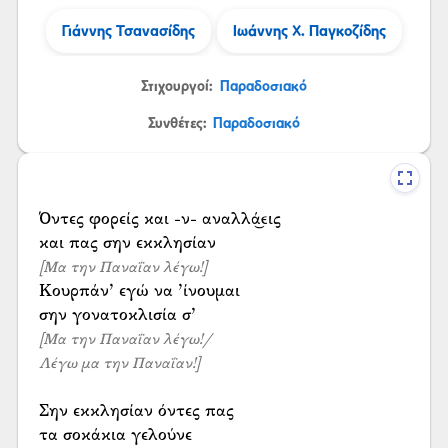
Γιάννης Τσανασίδης
Ιωάννης Χ. Παγκοζίδης
Στιχουργοί:
Παραδοσιακό
Συνθέτες:
Παραδοσιακό
Όντες φορείς και -ν- αναλλά͜εις
[Μα την Παναΐαν λέγω!]
Κουρπάν’ εγώ να ’ίνουμαι
[Μα την Παναΐαν λέγω!/
Λέγω μα την Παναΐαν!]
Σην εκκλησίαν όντες πας