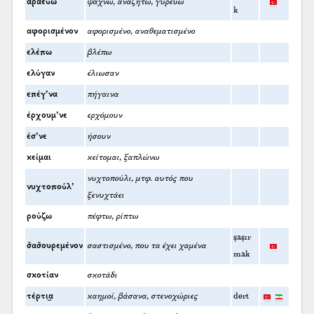
αραεύω
ψάχνω, αναζητώ, γυρεύω
k
αφορισμένον
αφορισμένο, αναθεματισμένο
ελέπω
βλέπω
ελύγαν
έλιωσαν
επέγ’να
πήγαινα
έρχουμ’νε
ερχόμουν
έσ’νε
ήσουν
κείμαι
κείτομαι, ξαπλώνω
νυχτοπούλι, μτφ. αυτός που
νυχτοπούλ’
ξενυχτάει
ρούζω
πέφτω, ρίπτω
şaşır
σ̌ασ̌ουρεμένον
σαστισμένο, που τα έχει χαμένα
mak
σκοτίαν
σκοτάδι
τέρτι͜α
καημοί, βάσανα, στενοχώριες
dert