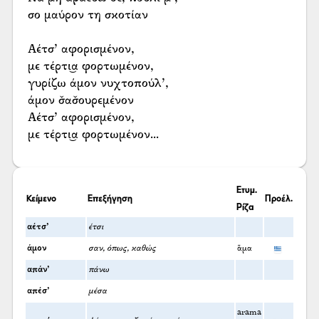
σο μαύρον τη σκοτίαν
Αέτσ’ αφορισμένον,
με τέρτι͜α φορτωμένον,
γυρίζω άμον νυχτοπούλ’,
άμον σ̌ασ̌ουρεμένον
Αέτσ’ αφορισμένον,
με τέρτι͜α φορτωμένον...
Ετυμ.
Κείμενο
Επεξήγηση
Προέλ.
Ρίζα
αέτσ’
έτσι
άμον
σαν, όπως, καθώς
ἅμα
απάν’
πάνω
απέσ’
μέσα
arama