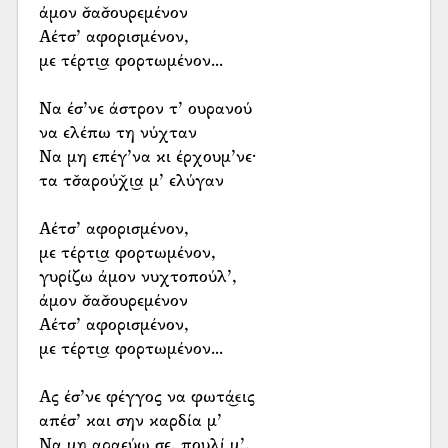
άμον σ̌ασ̌ουρεμένον
Αέτσ’ αφορισμένον,
με τέρτι͜α φορτωμένον...
Να έσ’νε άστρον τ’ ουρανού
να ελέπω τη νύχταν
Να μη επέγ’να κι έρχουμ’νε·
τα τσ̌αρούχ̌ι͜α μ’ ελύγαν
Αέτσ’ αφορισμένον,
με τέρτι͜α φορτωμένον,
γυρίζω άμον νυχτοπούλ’,
άμον σ̌ασ̌ουρεμένον
Αέτσ’ αφορισμένον,
με τέρτι͜α φορτωμένον...
Ας έσ’νε φέγγος να φωτά͜εις
απέσ’ και σην καρδία μ’
Να μη αραεύω σε, πουλί μ’,