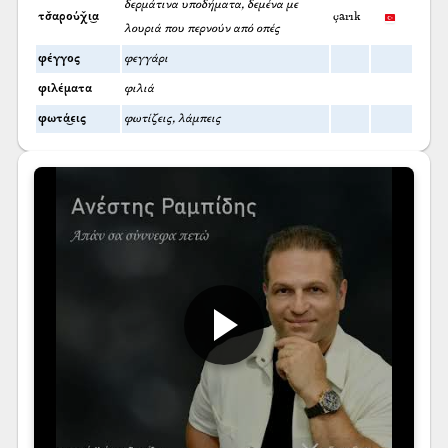
δερμάτινα υποδήματα, δεμένα με
τσ̌αρούχ̌ι͜α
çarık
λουριά που περνούν από οπές
φέγγος
φεγγάρι
φιλέματα
φιλιά
φωτά͜εις
φωτίζεις, λάμπεις