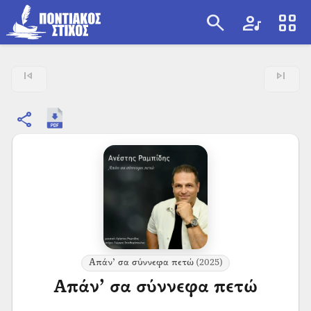
search
artist
view_cozy
search
skip_previous
skip_next
share
Απάν’ σα σύννεφα πετώ
(2025)
Απάν’ σα σύννεφα πετώ