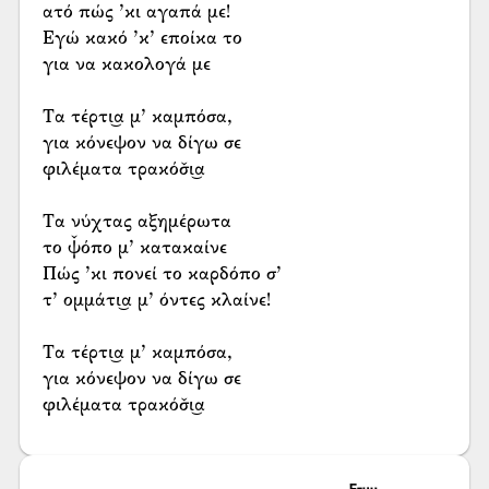
ατό πώς ’κι αγαπά με!
Εγώ κακό ’κ’ εποίκα το
για να κακολογά με
Τα τέρτι͜α μ’ καμπόσα,
για κόνεψον να δίγω σε
φιλέματα τρακόσ̌ι͜α
Τα νύχτας αξημέρωτα
το ψ̌όπο μ’ κατακαίνε
Πώς ’κι πονεί το καρδόπο σ’
τ’ ομμάτι͜α μ’ όντες κλαίνε!
Τα τέρτι͜α μ’ καμπόσα,
για κόνεψον να δίγω σε
φιλέματα τρακόσ̌ι͜α
Ετυμ.