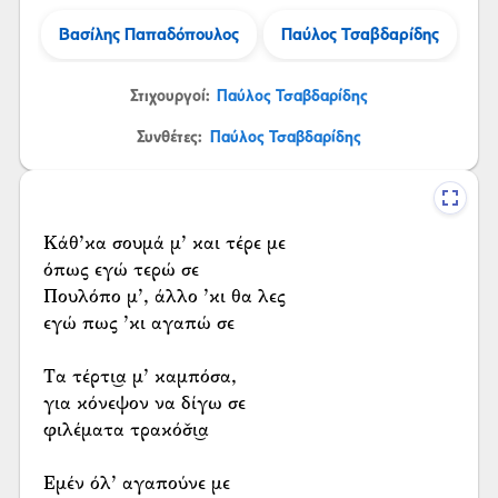
Βασίλης Παπαδόπουλος
Παύλος Τσαβδαρίδης
Στιχουργοί:
Παύλος Τσαβδαρίδης
Συνθέτες:
Παύλος Τσαβδαρίδης
Κάθ’κα σουμά μ’ και τέρε με
όπως εγώ τερώ σε
Πουλόπο μ’, άλλο ’κι θα λες
εγώ πως ’κι αγαπώ σε
Τα τέρτι͜α μ’ καμπόσα,
για κόνεψον να δίγω σε
φιλέματα τρακόσ̌ι͜α
Εμέν όλ’ αγαπούνε με