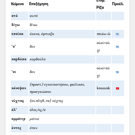
Κείμενο
Επεξήγηση
Προέλ.
Ρίζα
ατό
αυτό
δίγω
δίνω
εποίκα
έκανα, έφτιαξα
ποιέω-ῶ
οὐκί<οὐ
’κ’
δεν
χί
καρδόπο
καρδούλα
οὐκί<οὐ
’κι
δεν
χί
(προστ.) εγκαταστήσου, φώλιασε,
κόνεψον
konmak
προσγειώσου
νύχτας
(ον.πληθ.,τα) νύχτες
όλ’
όλοι/ες/α
ομμάτι͜α
μάτια
όντες
όταν