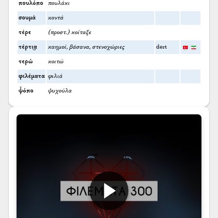
πουλόπο
πουλάκι
σουμά
κοντά
τέρε
(προστ.) κοίταξε
τέρτι͜α
καημοί, βάσανα, στενοχώριες
dert
τερώ
κοιτώ
φιλέματα
φιλιά
ψ̌όπο
ψυχούλα