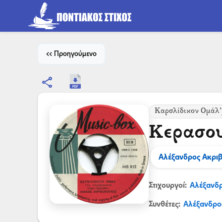
<< Προηγούμενο
share
Καρσλίδικον Ομάλ’
Κερασου
Αλέξανδρος Ακρι
Στιχουργοί:
Αλέξανδ
Συνθέτες:
Αλέξανδρο