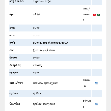
αγροτερεί
αγριοκοιτάζει
ama/
ὰμα
αλλά
amm
ā
ατά
αυτά
ατό
αυτό
ατ’ς
αυτής/της ή αυτούς/τους
είν’
(για πληθ.) είναι
έντον
έγινε
εντροπή
ντροπή
επήεν
πήγε
ποιέω
εποίν’ναν
έκαναν, έφτιαχναν
-ῶ
έρθαν
ήρθαν
σάννα
ζαντίας
τρέλες, ανοησίες
ς