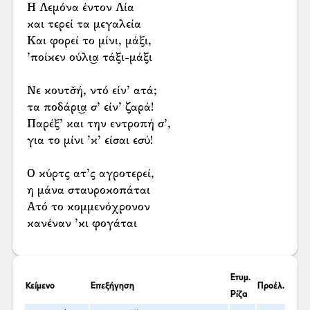
Η Λεμόνα έντον Λία
και τερεί τα μεγαλεία
Και φορεί το μίνι, μάξι,
’ποίκεν ούλι͜α τάξι-μάξι
Νε κουτσ̌ή, ντό είν’ ατά;
τα ποδάρι͜α σ’ είν’ ζαρά!
Παρέξ’ και την εντροπή σ’,
για το μίνι ’κ’ είσαι εσύ!
Ο κύρτς ατ’ς αγροτερεί,
η μάνα σταυροκοπάται
Ατό το κομμενόχρονον
κανέναν ’κι φογάται
Ετυμ.
Κείμενο
Επεξήγηση
Προέλ.
Ρίζα