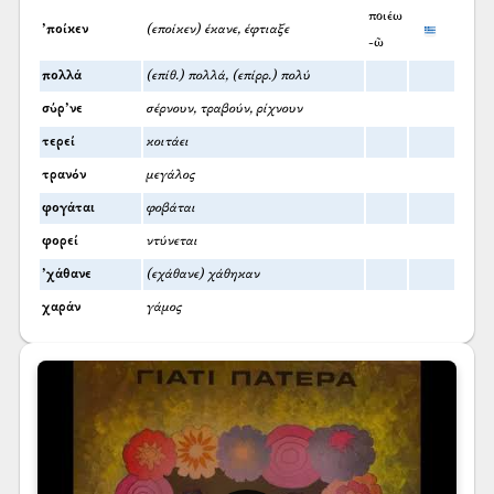
ποιέω
’ποίκεν
(εποίκεν) έκανε, έφτιαξε
-ῶ
πολλά
(επίθ.) πολλά, (επίρρ.) πολύ
σύρ’νε
σέρνουν, τραβούν, ρίχνουν
τερεί
κοιτάει
τρανόν
μεγάλος
φογάται
φοβάται
φορεί
ντύνεται
’χάθανε
(εχάθανε) χάθηκαν
χαράν
γάμος