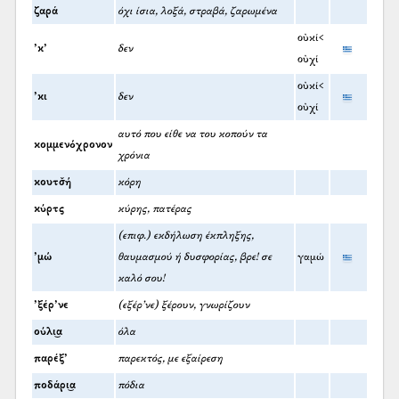
ζαρά
όχι ίσια, λοξά, στραβά, ζαρωμένα
οὐκί<
’κ’
δεν
οὐχί
οὐκί<
’κι
δεν
οὐχί
αυτό που είθε να του κοπούν τα
κομμενόχρονον
χρόνια
κουτσ̌ή
κόρη
κύρτς
κύρης, πατέρας
(επιφ.) εκδήλωση έκπληξης,
’μώ
θαυμασμού ή δυσφορίας, βρε! σε
γαμώ
καλό σου!
’ξέρ’νε
(εξέρ’νε) ξέρουν, γνωρίζουν
ούλι͜α
όλα
παρέξ’
παρεκτός, με εξαίρεση
ποδάρι͜α
πόδια