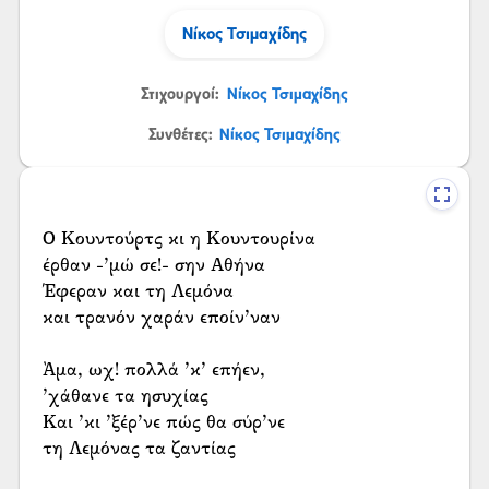
Νίκος Τσιμαχίδης
Στιχουργοί:
Νίκος Τσιμαχίδης
Συνθέτες:
Νίκος Τσιμαχίδης
Ο Κουντούρτς κι η Κουντουρίνα
έρθαν -’μώ σε!- σην Αθήνα
Έφεραν και τη Λεμόνα
και τρανόν χαράν εποίν’ναν
Ὰμα, ωχ! πολλά ’κ’ επήεν,
’χάθανε τα ησυχίας
Και ’κι ’ξέρ’νε πώς θα σύρ’νε
τη Λεμόνας τα ζαντίας