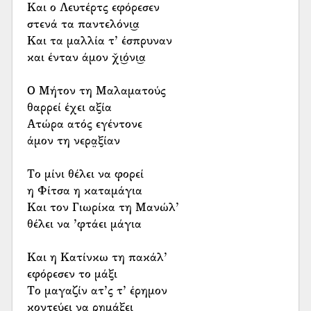
Και ο Λευτέρτς εφόρεσεν
στενά τα παντελόνι͜α
Και τα μαλλία τ’ έσπρυναν
και ένταν άμον χ̌ι͜όνι͜α
Ο Μήτον τη Μαλαματούς
θαρρεί έχει αξία
Ατώρα ατός εγέντονε
άμον τη νερα̤ξίαν
Το μίνι θέλει να φορεί
η Φίτσα η καταμάγια
Και τον Γιωρίκα τη Μανώλ’
θέλει να ’φτάει μάγια
Και η Κατίνκω τη πακάλ’
εφόρεσεν το μάξι
Το μαγαζίν ατ’ς τ’ έρημον
κοντεύει να ρημάξει