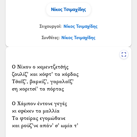
Νίκος Τσιμαχίδης
Στιχουργοί:
Νίκος Τσιμαχίδης
Συνθέτες:
Νίκος Τσιμαχίδης
Ο Νίκον ο κεμεντζ̌ετσ̌ής
ζουλίζ’ και κόφτ’ τα κόρδας
Τσ̌αΐζ’, βαρκίζ’, γαραλαΐζ’
ση κοριτσί’ τα πόρτας
Ο Χάμπον έντονε γεγές
κι εφέκεν τα μαλλία
Τα φτείρας εγομώθανε
και ρούζ’νε απάν’ σ’ ωμία τ’