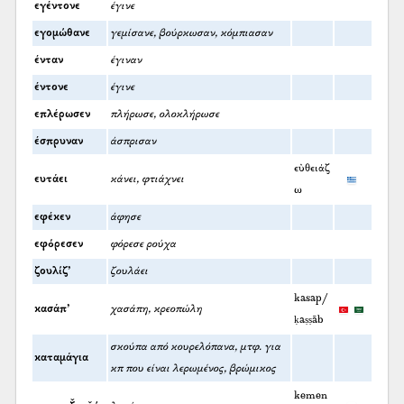
εγέντονε
έγινε
εγομώθανε
γεμίσανε, βούρκωσαν, κόμπιασαν
ένταν
έγιναν
έντονε
έγινε
επλέρωσεν
πλήρωσε, ολοκλήρωσε
έσπρυναν
άσπρισαν
εὐθειάζ
ευτάει
κάνει, φτιάχνει
ω
εφέκεν
άφησε
εφόρεσεν
φόρεσε ρούχα
ζουλίζ’
ζουλάει
kasap/
κασάπ’
χασάπη, κρεοπώλη
ḳaṣṣāb
σκούπα από κουρελόπανα, μτφ. για
καταμάγια
κπ που είναι λερωμένος, βρώμικος
kemen