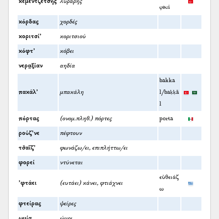
κεμεντζ̌ετσ̌ής
λυράρης
çeci
κόρδας
χορδές
κοριτσί’
κοριτσιού
κόφτ’
κόβει
νερα̤ξίαν
αηδία
bakka
πακάλ’
μπακάλη
l/baḳḳā
l
πόρτας
(ονομ.πληθ.) πόρτες
porta
ρούζ’νε
πέφτουν
τσ̌αΐζ’
φωνάζω/ει, επιπλήττω/ει
φορεί
ντύνεται
εὐθειάζ
’φτάει
(ευτάει) κάνει, φτιάχνει
ω
φτείρας
ψείρες
ωμία
ώμοι