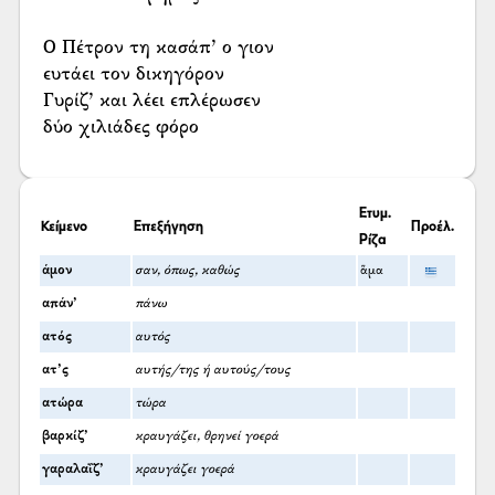
Ο Πέτρον τη κασάπ’ ο γιον
ευτάει τον δικηγόρον
Γυρίζ’ και λέει επλέρωσεν
δύο χιλιάδες φόρο
Ετυμ.
Κείμενο
Επεξήγηση
Προέλ.
Ρίζα
άμον
σαν, όπως, καθώς
ἅμα
απάν’
πάνω
ατός
αυτός
ατ’ς
αυτής/της ή αυτούς/τους
ατώρα
τώρα
βαρκίζ’
κραυγάζει, θρηνεί γοερά
γαραλαΐζ’
κραυγάζει γοερά