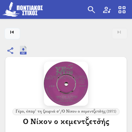
search
artist
view_cozy
search
skip_previous
skip_next
share
Γέρο, έπαρ’ τη ζουρνά σ’/Ο Νίκον ο κεμεντζ̌ετσ̌ής
(1971)
Ο Νίκον ο κεμεντζ̌ετσ̌ής